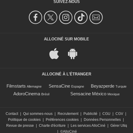
SUIVEZ-NOUS
ALLOCINÉ SUR MOBILE
ALLOCINÉ À L'ÉTRANGER
Filmstarts
SensaCine
Beyazperde
Allemagne
Espagne
Turquie
AdoroCinema
Sensacine México
Brésil
Mexique
Contact
|
Qui sommes-nous
|
Recrutement
|
Publicité
|
CGU
|
CGV
|
Politique de cookies
|
Préférences cookies
|
Données Personnelles
|
Revue de presse
|
Charte d'écriture
|
Les services AlloCiné
|
Gérer Utiq
|
©AlloCiné