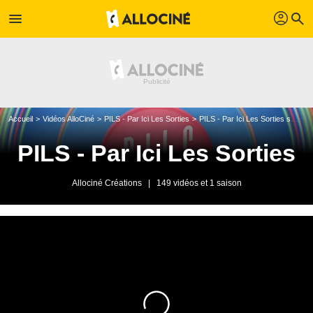
profil
menu
search
Accueil
Vidéos AlloCiné
PILS - Par Ici Les Sorties
PILS - Par Ici Les Sorties saison 1
PILS - Par Ici Les Sorties
Allociné Créations
|
149 vidéos et 1 saison