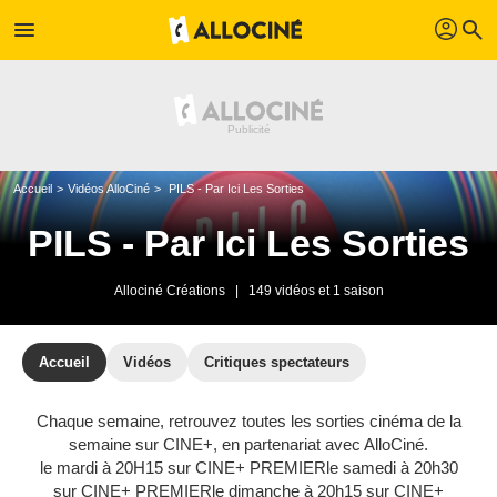
profil
menu
search
Accueil
Vidéos AlloCiné
PILS - Par Ici Les Sorties
PILS - Par Ici Les Sorties
Allociné Créations
|
149 vidéos et 1 saison
Accueil
Vidéos
Critiques spectateurs
Chaque semaine, retrouvez toutes les sorties cinéma de la
semaine sur CINE+, en partenariat avec AlloCiné.
le mardi à 20H15 sur CINE+ PREMIERle samedi à 20h30
sur CINE+ PREMIERle dimanche à 20h15 sur CINE+