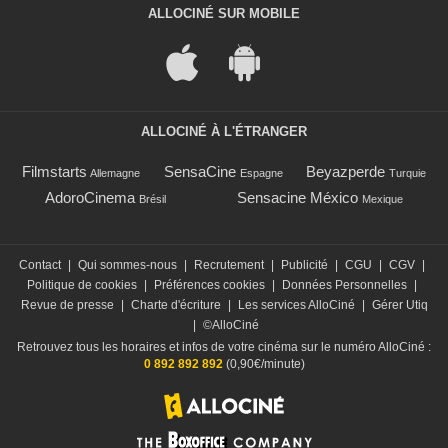
ALLOCINÉ SUR MOBILE
ALLOCINÉ À L'ÉTRANGER
Filmstarts
SensaCine
Beyazperde
Allemagne
Espagne
Turquie
AdoroCinema
Sensacine México
Brésil
Mexique
Contact
|
Qui sommes-nous
|
Recrutement
|
Publicité
|
CGU
|
CGV
|
Politique de cookies
|
Préférences cookies
|
Données Personnelles
|
Revue de presse
|
Charte d'écriture
|
Les services AlloCiné
|
Gérer Utiq
|
©AlloCiné
Retrouvez tous les horaires et infos de votre cinéma sur le numéro AlloCiné :
0 892 892 892
(0,90€/minute)