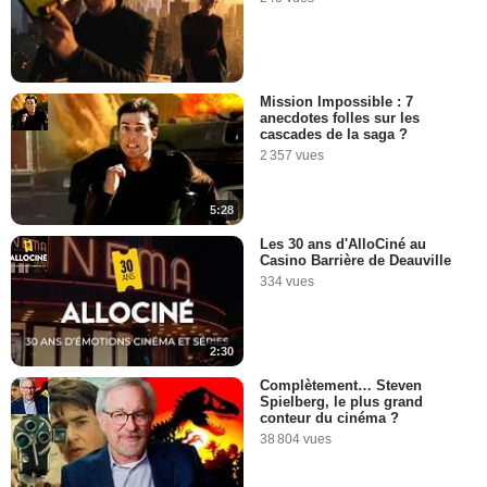
Mission Impossible : 7
anecdotes folles sur les
cascades de la saga ?
2 357 vues
5:28
Les 30 ans d'AlloCiné au
Casino Barrière de Deauville
334 vues
2:30
Complètement… Steven
Spielberg, le plus grand
conteur du cinéma ?
38 804 vues