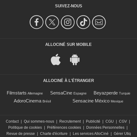
SUIVEZ-NOUS
ALLOCINÉ SUR MOBILE
ALLOCINÉ À L'ÉTRANGER
Filmstarts
SensaCine
Beyazperde
Allemagne
Espagne
Turquie
AdoroCinema
Sensacine México
Brésil
Mexique
Contact
|
Qui sommes-nous
|
Recrutement
|
Publicité
|
CGU
|
CGV
|
Politique de cookies
|
Préférences cookies
|
Données Personnelles
|
Revue de presse
|
Charte d'écriture
|
Les services AlloCiné
|
Gérer Utiq