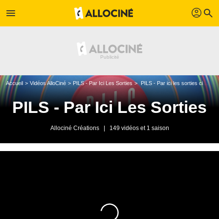
profil
menu
search
Accueil
Vidéos AlloCiné
PILS - Par Ici Les Sorties
PILS - Par ici les sorties cinéma du 01/05/2024
PILS - Par Ici Les Sorties
Allociné Créations
|
149 vidéos et 1 saison