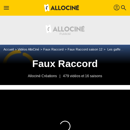
profil
menu
search
Accueil
Vidéos AlloCiné
Faux Raccord
Faux Raccord saison 12
Les gaffes et erreurs d'Amélie Poulain
Faux Raccord
Allociné Créations
|
479 vidéos et 16 saisons