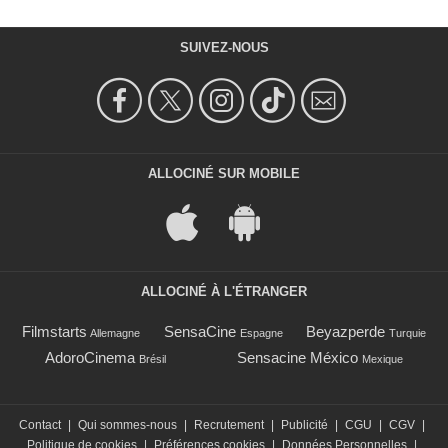
SUIVEZ-NOUS
ALLOCINÉ SUR MOBILE
ALLOCINÉ À L'ÉTRANGER
Filmstarts
SensaCine
Beyazperde
Allemagne
Espagne
Turquie
AdoroCinema
Sensacine México
Brésil
Mexique
Contact
|
Qui sommes-nous
|
Recrutement
|
Publicité
|
CGU
|
CGV
|
Politique de cookies
|
Préférences cookies
|
Données Personnelles
|