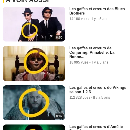
Les gaffes et erreurs des Blues
Brothers
14 180 vues
-
Il y a 5 ans
6:50
Les gaffes et erreurs de
Conjuring, Annabelle, La
Nonne...
18 095 vues
-
Il y a 5 ans
7:19
Les gaffes et erreurs de Vikings
saison 1 2 3
112 328 vues
-
Il y a 5 ans
8:07
Les gaffes et erreurs d'Amélie