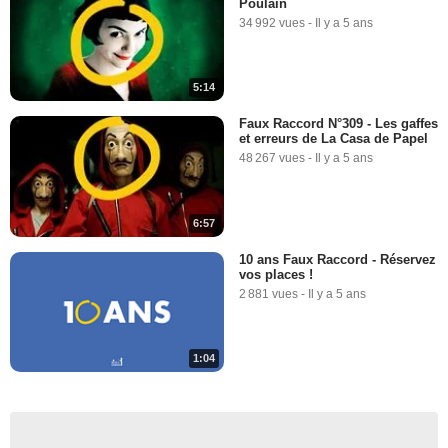
Poulain
34 992 vues
-
Il y a 5 ans
5:14
Faux Raccord N°309 - Les gaffes
et erreurs de La Casa de Papel
48 267 vues
-
Il y a 5 ans
6:57
10 ans Faux Raccord - Réservez
vos places !
2 881 vues
-
Il y a 5 ans
1:04