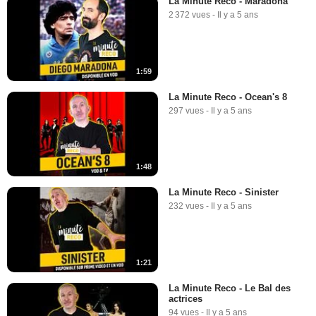
La Minute Reco - Maradona
2 372 vues
-
Il y a 5 ans
1:59
La Minute Reco - Ocean's 8
297 vues
-
Il y a 5 ans
1:48
La Minute Reco - Sinister
232 vues
-
Il y a 5 ans
1:21
La Minute Reco - Le Bal des
actrices
94 vues
-
Il y a 5 ans