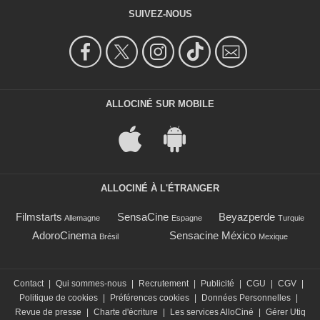
SUIVEZ-NOUS
ALLOCINÉ SUR MOBILE
ALLOCINÉ À L'ÉTRANGER
Filmstarts
SensaCine
Beyazperde
Allemagne
Espagne
Turquie
AdoroCinema
Sensacine México
Brésil
Mexique
Contact
|
Qui sommes-nous
|
Recrutement
|
Publicité
|
CGU
|
CGV
|
Politique de cookies
|
Préférences cookies
|
Données Personnelles
|
Revue de presse
|
Charte d'écriture
|
Les services AlloCiné
|
Gérer Utiq