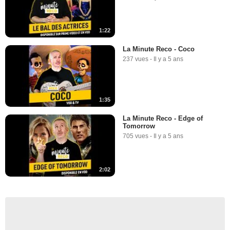
1:22
La Minute Reco - Coco
237 vues
-
Il y a 5 ans
1:35
La Minute Reco - Edge of
Tomorrow
705 vues
-
Il y a 5 ans
2:02