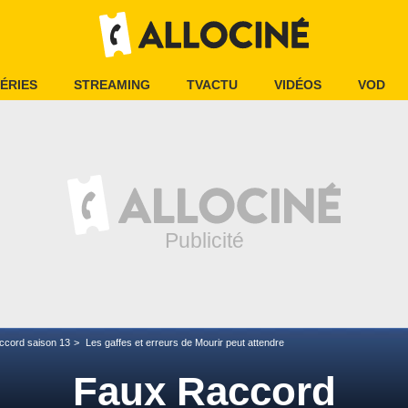
ÉRIES
STREAMING
TVACTU
VIDÉOS
VOD
ccord saison 13
Les gaffes et erreurs de Mourir peut attendre
Faux Raccord