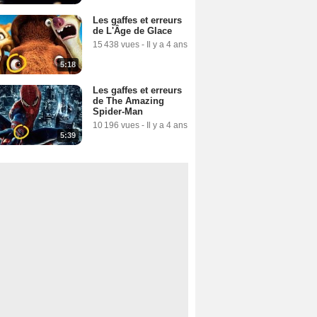
Les gaffes et erreurs
de L'Âge de Glace
15 438 vues
-
Il y a 4 ans
5:18
Les gaffes et erreurs
de The Amazing
Spider-Man
10 196 vues
-
Il y a 4 ans
5:39