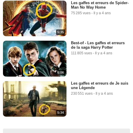
Les gaffes et erreurs de Spider-
Man No Way Home
75 285 vues
-
Il y a 4 ans
5:35
Best-of - Les gaffes et erreurs
de la saga Harry Potter
111 805 vues
-
Il y a 4 ans
6:06
Les gaffes et erreurs de Je suis
une Légende
230 551 vues
-
Il y a 4 ans
5:34