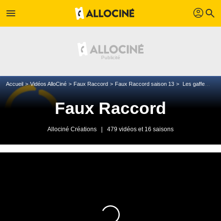
profil
menu
search
Accueil
Vidéos AlloCiné
Faux Raccord
Faux Raccord saison 13
Les gaffes et erreurs de Spider-Man No Way Home
Faux Raccord
Allociné Créations
|
479 vidéos et 16 saisons