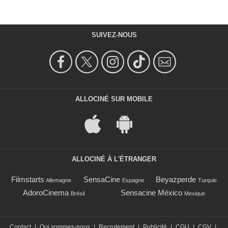
SUIVEZ-NOUS
ALLOCINÉ SUR MOBILE
ALLOCINÉ À L'ÉTRANGER
Filmstarts
SensaCine
Beyazperde
Allemagne
Espagne
Turquie
AdoroCinema
Sensacine México
Brésil
Mexique
Contact
|
Qui sommes-nous
|
Recrutement
|
Publicité
|
CGU
|
CGV
|