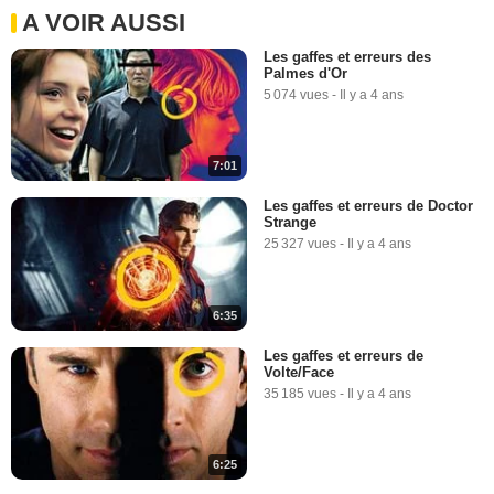
A VOIR AUSSI
Les gaffes et erreurs des
Palmes d'Or
5 074 vues
-
Il y a 4 ans
7:01
Les gaffes et erreurs de Doctor
Strange
25 327 vues
-
Il y a 4 ans
6:35
Les gaffes et erreurs de
Volte/Face
35 185 vues
-
Il y a 4 ans
6:25