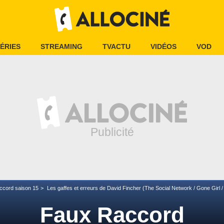
ÉRIES
STREAMING
TVACTU
VIDÉOS
VOD
ccord saison 15
Les gaffes et erreurs de David Fincher (The Social Network / Gone Girl /
Faux Raccord