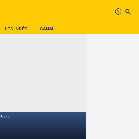
profil
search
LES INDÉS
CANAL+
 Zodiac)