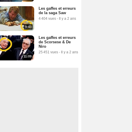
Les gaffes et erreurs
de la saga Saw
4 404 vues
-
Il y a 2 ans
9:43
Les gaffes et erreurs
de Scorsese & De
Niro
25 451 vues
-
Il y a 2 ans
11:09