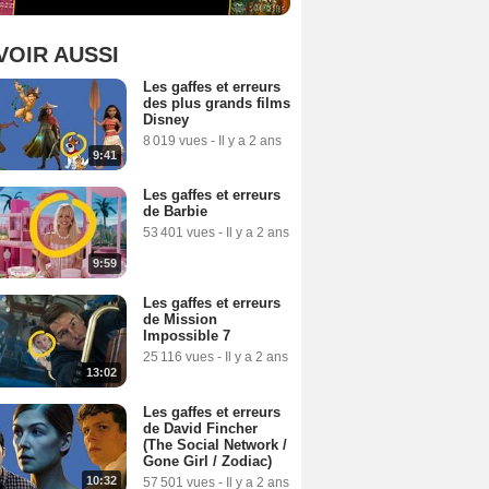
VOIR AUSSI
Les gaffes et erreurs
des plus grands films
Disney
8 019 vues
-
Il y a 2 ans
9:41
Les gaffes et erreurs
de Barbie
53 401 vues
-
Il y a 2 ans
9:59
Les gaffes et erreurs
de Mission
Impossible 7
25 116 vues
-
Il y a 2 ans
13:02
Les gaffes et erreurs
de David Fincher
(The Social Network /
Gone Girl / Zodiac)
10:32
57 501 vues
-
Il y a 2 ans