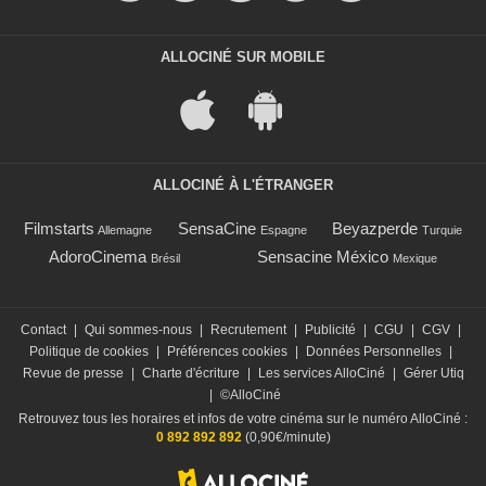
ALLOCINÉ SUR MOBILE
ALLOCINÉ À L'ÉTRANGER
Filmstarts
SensaCine
Beyazperde
Allemagne
Espagne
Turquie
AdoroCinema
Sensacine México
Brésil
Mexique
Contact
|
Qui sommes-nous
|
Recrutement
|
Publicité
|
CGU
|
CGV
|
Politique de cookies
|
Préférences cookies
|
Données Personnelles
|
Revue de presse
|
Charte d'écriture
|
Les services AlloCiné
|
Gérer Utiq
|
©AlloCiné
Retrouvez tous les horaires et infos de votre cinéma sur le numéro AlloCiné :
0 892 892 892
(0,90€/minute)