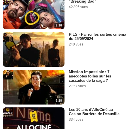
"Breaking Bad"
42 896 vues
9:18
PILS - Par ici les sorties cinéma
du 25/09/2024
240 vues
Mission Impossible : 7
anecdotes folles sur les
cascades de la saga ?
2 357 vues
5:28
Les 30 ans d'AlloCiné au
Casino Barrière de Deauville
334 vues