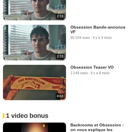
2:13
Obsession Bande-annonce
VF
95 104 vues
-
Il y a 3 mois
2:13
Obsession Teaser VO
2 249 vues
-
Il y a 8 mois
0:53
1 video bonus
Backrooms et Obsession :
on vous explique les