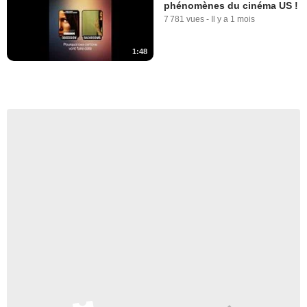
phénomènes du cinéma US !
7 781 vues
-
Il y a 1 mois
1:48