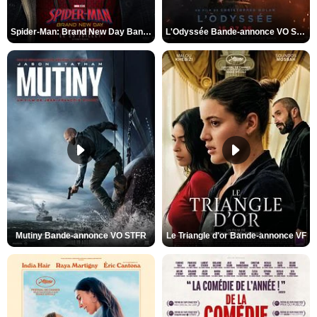
Spider-Man: Brand New Day Bande-annonce VO STFR
L'Odyssée Bande-annonce VO STFR
Mutiny Bande-annonce VO STFR
Le Triangle d'or Bande-annonce VF