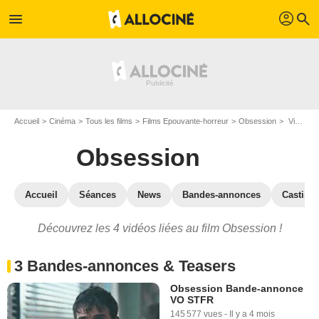
profil
menu
search
Accueil
Cinéma
Tous les films
Films Epouvante-horreur
Obsession
Vidéos du film Obsession
Obsession
Accueil
Séances
News
Bandes-annonces
Casting
Découvrez les 4 vidéos liées au film Obsession !
3 Bandes-annonces & Teasers
Obsession Bande-annonce
VO STFR
145 577 vues
-
Il y a 4 mois