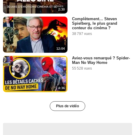
2:30
Complètement… Steven
Spielberg, le plus grand
conteur du cinéma ?
38 797 vues
12:04
Aviez-vous remarqué ? Spider-
Man No Way Home
55 528 vues
4:36
Plus de vidéo