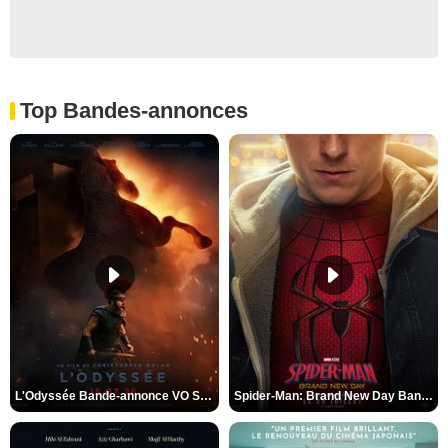
Top Bandes-annonces
L'Odyssée Bande-annonce VO STFR
Spider-Man: Brand New Day Bande-annonce VO STFR