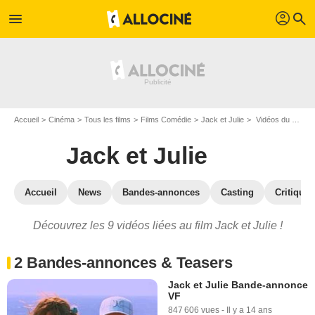
profil
menu
search
Accueil
Cinéma
Tous les films
Films Comédie
Jack et Julie
Vidéos du film Jack et Julie
Jack et Julie
Accueil
News
Bandes-annonces
Casting
Critiques
Découvrez les 9 vidéos liées au film Jack et Julie !
2 Bandes-annonces & Teasers
Jack et Julie Bande-annonce
VF
847 606 vues
-
Il y a 14 ans