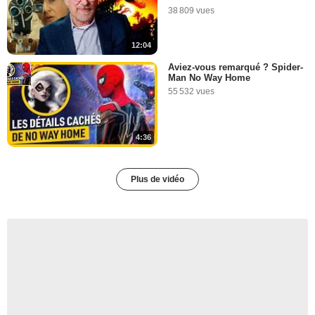
38 809 vues
12:04
Aviez-vous remarqué ? Spider-
Man No Way Home
55 532 vues
4:36
Plus de vidéo