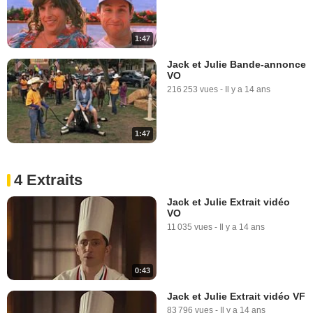
1:47
Jack et Julie Bande-annonce
VO
216 253 vues
-
Il y a 14 ans
1:47
4 Extraits
Jack et Julie Extrait vidéo
VO
11 035 vues
-
Il y a 14 ans
0:43
Jack et Julie Extrait vidéo VF
83 796 vues
-
Il y a 14 ans