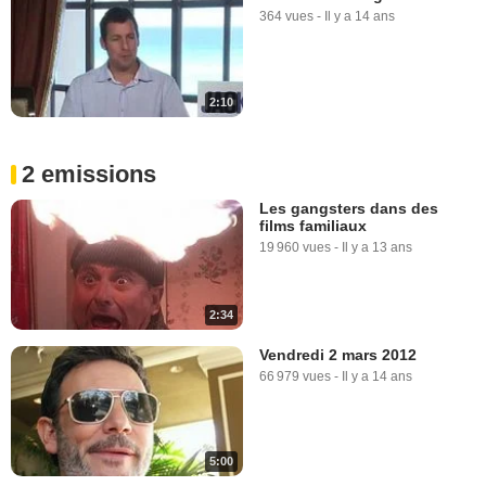
364 vues
-
Il y a 14 ans
2:10
2 emissions
Les gangsters dans des
films familiaux
19 960 vues
-
Il y a 13 ans
2:34
Vendredi 2 mars 2012
66 979 vues
-
Il y a 14 ans
5:00