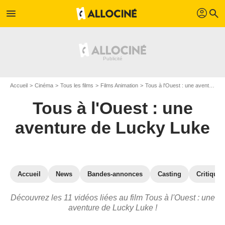
profil
menu
search
Accueil
Cinéma
Tous les films
Films Animation
Tous à l'Ouest : une aventure de Lucky Luke
Tous à l'Ouest : une
aventure de Lucky Luke
Accueil
News
Bandes-annonces
Casting
Critiques
Découvrez les 11 vidéos liées au film Tous à l'Ouest : une
aventure de Lucky Luke !