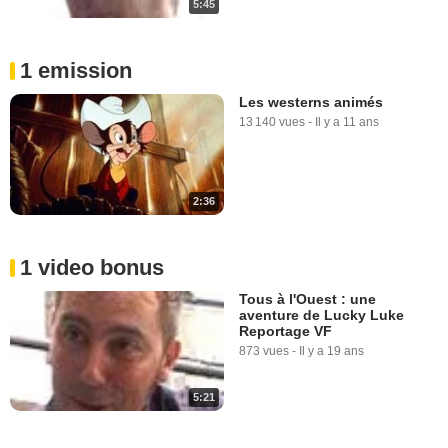
5:45
1 emission
Les westerns animés
13 140 vues
-
Il y a 11 ans
2:36
1 video bonus
Tous à l'Ouest : une
aventure de Lucky Luke
Reportage VF
873 vues
-
Il y a 19 ans
5:21