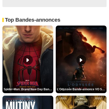
Top Bandes-annonces
Spider-Man: Brand New Day Bande-annonce VO STFR
L'Odyssée Bande-annonce VO STFR