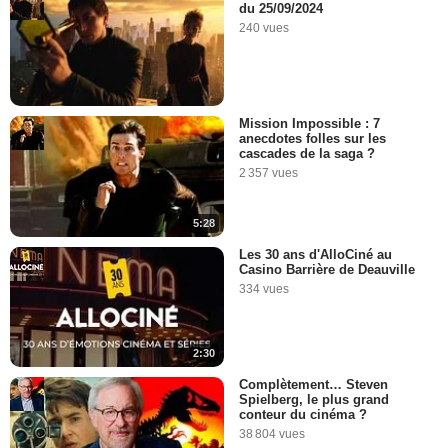
du 25/09/2024
240 vues
Mission Impossible : 7
anecdotes folles sur les
cascades de la saga ?
2 357 vues
5:28
Les 30 ans d'AlloCiné au
Casino Barrière de Deauville
334 vues
2:30
Complètement… Steven
Spielberg, le plus grand
conteur du cinéma ?
38 804 vues