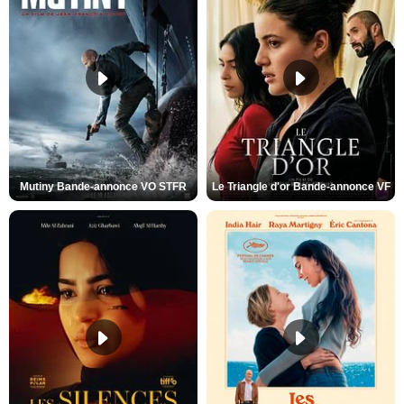
Mutiny Bande-annonce VO STFR
Le Triangle d'or Bande-annonce VF