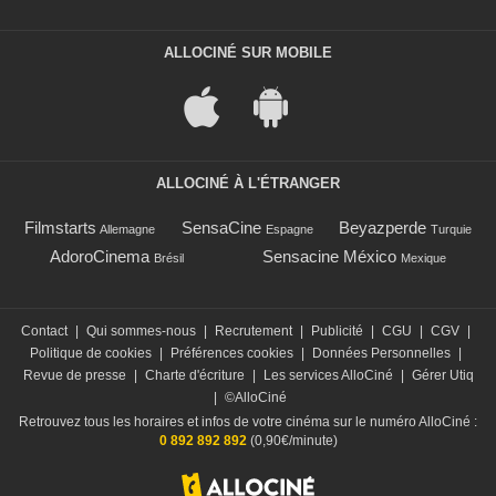
ALLOCINÉ SUR MOBILE
ALLOCINÉ À L'ÉTRANGER
Filmstarts
SensaCine
Beyazperde
Allemagne
Espagne
Turquie
AdoroCinema
Sensacine México
Brésil
Mexique
Contact
|
Qui sommes-nous
|
Recrutement
|
Publicité
|
CGU
|
CGV
|
Politique de cookies
|
Préférences cookies
|
Données Personnelles
|
Revue de presse
|
Charte d'écriture
|
Les services AlloCiné
|
Gérer Utiq
|
©AlloCiné
Retrouvez tous les horaires et infos de votre cinéma sur le numéro AlloCiné :
0 892 892 892
(0,90€/minute)