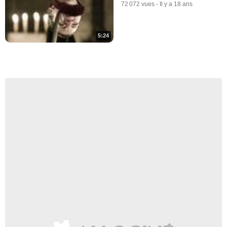
72 072 vues
-
Il y a 18 ans
5:24