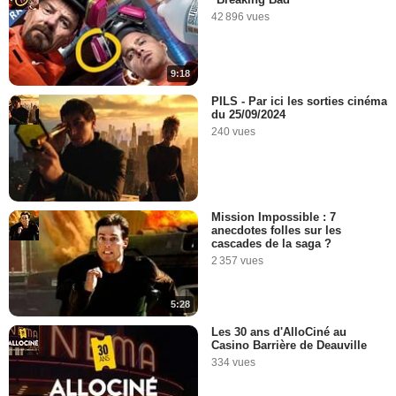
42 896 vues
9:18
PILS - Par ici les sorties cinéma
du 25/09/2024
240 vues
Mission Impossible : 7
anecdotes folles sur les
cascades de la saga ?
2 357 vues
5:28
Les 30 ans d'AlloCiné au
Casino Barrière de Deauville
334 vues