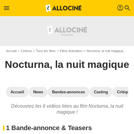
profil
menu
search
Accueil
Cinéma
Tous les films
Films Animation
Nocturna, la nuit magique
Vidé
Nocturna, la nuit magique
Accueil
News
Bandes-annonces
Casting
Critiques
Découvrez les 6 vidéos liées au film Nocturna, la nuit
magique !
1 Bande-annonce & Teasers