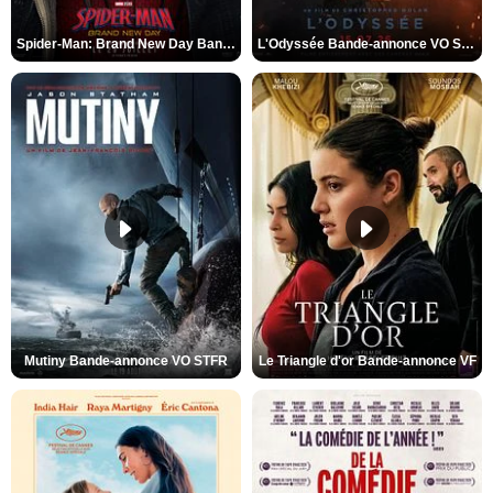
Spider-Man: Brand New Day Bande-annonce VO STFR
L'Odyssée Bande-annonce VO STFR
Mutiny Bande-annonce VO STFR
Le Triangle d'or Bande-annonce VF