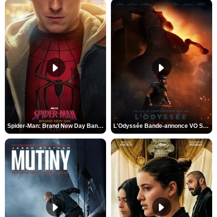
Spider-Man: Brand New Day Bande-annonce VO STFR
L'Odyssée Bande-annonce VO STFR