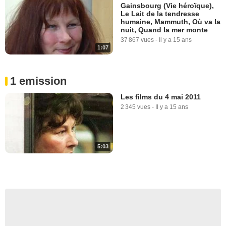
Gainsbourg (Vie héroïque),
Le Lait de la tendresse
humaine, Mammuth, Où va la
nuit, Quand la mer monte
37 867 vues
-
Il y a 15 ans
1:07
1 emission
Les films du 4 mai 2011
2 345 vues
-
Il y a 15 ans
5:03