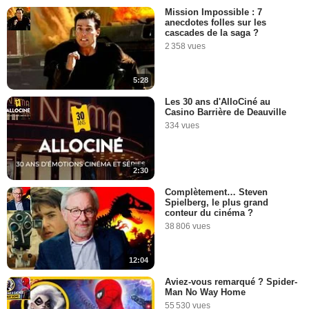
Mission Impossible : 7
anecdotes folles sur les
cascades de la saga ?
2 358 vues
5:28
Les 30 ans d'AlloCiné au
Casino Barrière de Deauville
334 vues
2:30
Complètement… Steven
Spielberg, le plus grand
conteur du cinéma ?
38 806 vues
12:04
Aviez-vous remarqué ? Spider-
Man No Way Home
55 530 vues