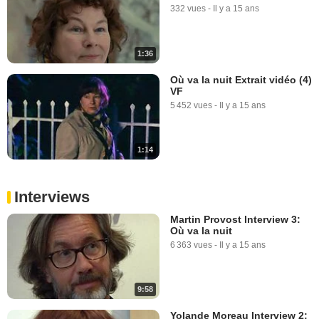
332 vues
-
Il y a 15 ans
1:36
Où va la nuit Extrait vidéo (4)
VF
5 452 vues
-
Il y a 15 ans
1:14
Interviews
Martin Provost Interview 3:
Où va la nuit
6 363 vues
-
Il y a 15 ans
9:58
Yolande Moreau Interview 2: