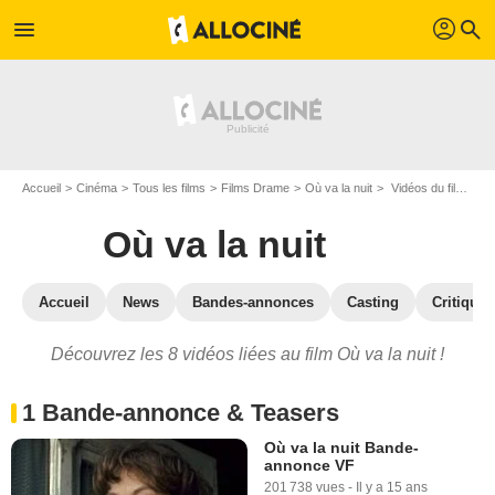
profil
menu
search
Accueil
Cinéma
Tous les films
Films Drame
Où va la nuit
Vidéos du film Où va la nuit
Où va la nuit
Accueil
News
Bandes-annonces
Casting
Critiques
Découvrez les 8 vidéos liées au film Où va la nuit !
1 Bande-annonce & Teasers
Où va la nuit Bande-
annonce VF
201 738 vues
-
Il y a 15 ans