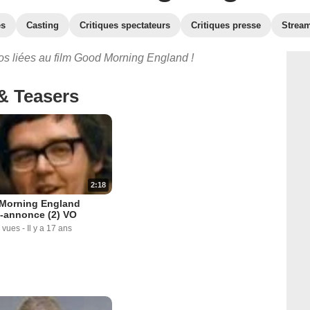
es
Casting
Critiques spectateurs
Critiques presse
Strea
os liées au film Good Morning England !
& Teasers
2:18
Morning England
-annonce (2) VO
 vues
-
Il y a 17 ans