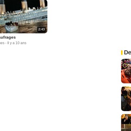
2:43
aufrages
ues
-
Il y a 10 ans
De