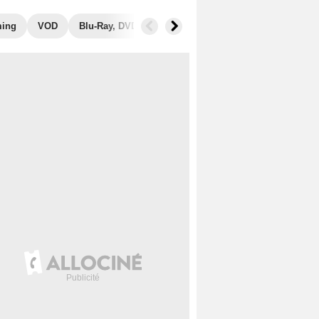
ming
VOD
Blu-Ray, DVD
Photos
Musique
Secrets de