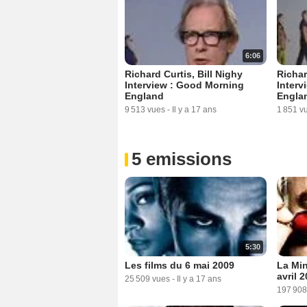
6:06
Richard Curtis, Bill Nighy
Richar
Interview : Good Morning
Interv
England
Engla
9 513 vues
-
Il y a 17 ans
1 851 v
5 emissions
5:30
Les films du 6 mai 2009
La Min
avril 
25 509 vues
-
Il y a 17 ans
197 908