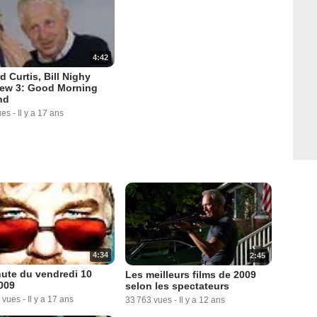
4:42
d Curtis, Bill Nighy
iew 3: Good Morning
nd
ues
-
Il y a 17 ans
4:34
2:45
ute du vendredi 10
Les meilleurs films de 2009
2009
selon les spectateurs
 vues
-
Il y a 17 ans
33 763 vues
-
Il y a 12 ans