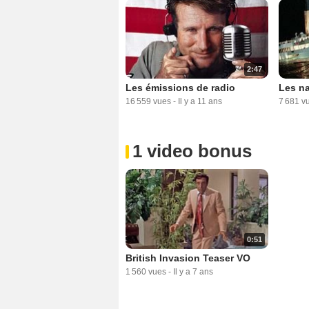
2:47
Les émissions de radio
Les n
16 559 vues
-
Il y a 11 ans
7 681 v
1 video bonus
0:51
British Invasion Teaser VO
1 560 vues
-
Il y a 7 ans