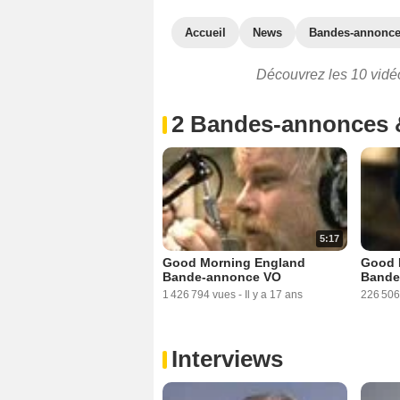
Accueil
News
Bandes-annonc
Découvrez les 10 vidé
2 Bandes-annonces 
5:17
Good Morning England
Good 
Bande-annonce VO
Bande
1 426 794 vues
-
Il y a 17 ans
226 506
Interviews