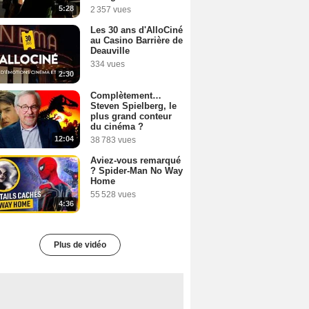
5:28
2 357 vues
Les 30 ans d'AlloCiné
au Casino Barrière de
Deauville
334 vues
2:30
Complètement…
Steven Spielberg, le
plus grand conteur
du cinéma ?
12:04
38 783 vues
Aviez-vous remarqué
? Spider-Man No Way
Home
55 528 vues
4:36
Plus de vidéo