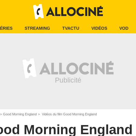
ÉRIES
STREAMING
TVACTU
VIDÉOS
VOD
Good Morning England
Vidéos du film Good Morning England
od Morning England