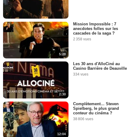
Mission Impossible : 7
anecdotes folles sur les
cascades de la saga ?
2 358 vues
5:28
Les 30 ans d'AlloCiné au
Casino Barrière de Deauville
334 vues
2:30
Complètement… Steven
Spielberg, le plus grand
conteur du cinéma ?
38 806 vues
12:04