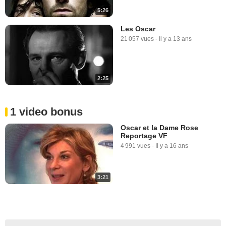
5:26
Les Oscar
21 057 vues
-
Il y a 13 ans
2:25
1 video bonus
Oscar et la Dame Rose
Reportage VF
4 991 vues
-
Il y a 16 ans
3:21