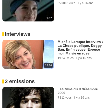
353 013 vues
-
Il y a 16 ans
1:37
Interviews
Michèle Laroque Interview :
La Chose publique, Doggy
Bag, Enfin veuve, Epouse-
moi, Ma vie en rose
19 249 vues
-
Il y a 16 ans
12:16
2 emissions
Les films du 9 décembre
2009
7 311 vues
-
Il y a 16 ans