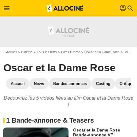
profil
menu
search
Accueil
Cinéma
Tous les films
Films Drame
Oscar et la Dame Rose
Vidéos du film Oscar et la Dame Rose
Oscar et la Dame Rose
Accueil
News
Bandes-annonces
Casting
Critiques
Découvrez les 5 vidéos liées au film Oscar et la Dame Rose
!
1 Bande-annonce & Teasers
Oscar et la Dame Rose
Bande-annonce VF