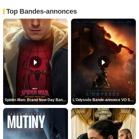
Top Bandes-annonces
Spider-Man: Brand New Day Bande-annonce VO STFR
L'Odyssée Bande-annonce VO STFR