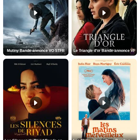
Mutiny Bande-annonce VO STFR
Le Triangle d'or Bande-annonce VF