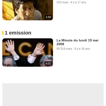
203 vues
-
Il y a 17 ans
1:59
1 emission
La Minute du lundi 19 mai
2008
95 319 vues
-
Il y a 18 ans
6:31