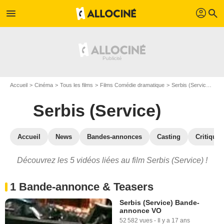
profil
menu
search
Accueil
Cinéma
Tous les films
Films Comédie dramatique
Serbis (Service)
Vi
Serbis (Service)
Accueil
News
Bandes-annonces
Casting
Critiques
Découvrez les 5 vidéos liées au film Serbis (Service) !
1 Bande-annonce & Teasers
Serbis (Service) Bande-
annonce VO
52 582 vues
-
Il y a 17 ans