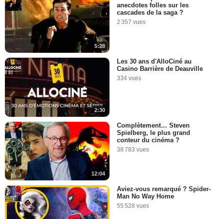
anecdotes folles sur les
cascades de la saga ?
2 357 vues
5:28
Les 30 ans d'AlloCiné au
Casino Barrière de Deauville
334 vues
2:30
Complètement… Steven
Spielberg, le plus grand
conteur du cinéma ?
38 783 vues
12:04
Aviez-vous remarqué ? Spider-
Man No Way Home
55 528 vues