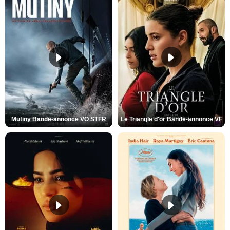
Mutiny Bande-annonce VO STFR
Le Triangle d'or Bande-annonce VF