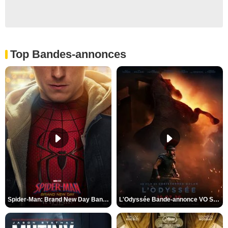
Top Bandes-annonces
Spider-Man: Brand New Day Bande-annonce VO STFR
L'Odyssée Bande-annonce VO STFR