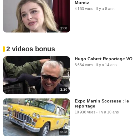
Moretz
4 163 vues
-
Il y a 8 ans
2:08
2 videos bonus
Hugo Cabret Reportage VO
6 664 vues
-
Il y a 14 ans
2:20
Expo Martin Scorsese : le
reportage
10 936 vues
-
Il y a 10 ans
5:28