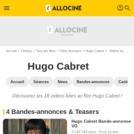
profil
menu
search
Accueil
Cinéma
Tous les films
Films Aventure
Hugo Cabret
Vidéos du film Hugo Cabret
Hugo Cabret
Accueil
Séances
News
Bandes-annonces
Casting
Découvrez les 18 vidéos liées au film Hugo Cabret !
4 Bandes-annonces & Teasers
Hugo Cabret Bande-annonce
VO
2 142 743 vues
-
Il y a 14 ans