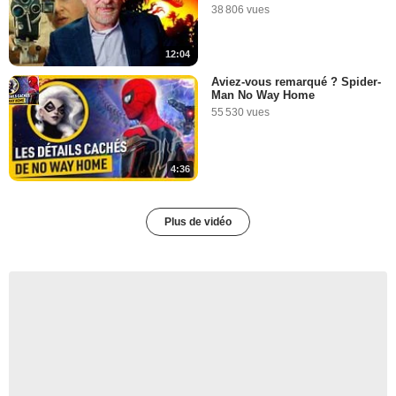
38 806 vues
12:04
Aviez-vous remarqué ? Spider-
Man No Way Home
55 530 vues
4:36
Plus de vidéo