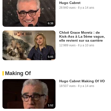
Hugo Cabret
26 940 vues
-
Il y a 14 ans
6:38
Chloë Grace Moretz : de
Kick-Ass à La 5ème vague,
elle revient sur sa carrière
12 989 vues
-
Il y a 10 ans
5:05
Making Of
Hugo Cabret Making Of VO
18 507 vues
-
Il y a 14 ans
1:52