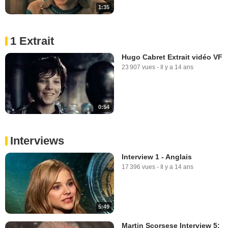
1:35
1 Extrait
Hugo Cabret Extrait vidéo VF
23 907 vues
-
Il y a 14 ans
0:54
Interviews
Interview 1 - Anglais
17 396 vues
-
Il y a 14 ans
5:49
Martin Scorsese Interview 5: