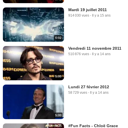
Mardi 19 juillet 2011
914 030 vues
-
Il y a 15 ans
6:02
Vendredi 11 novembre 2011
510 876 vues
-
Il y a 14 ans
5:00
Lundi 27 février 2012
58 729 vues
-
Il y a 14 ans
5:00
#Fun Facts - Chloë Grace