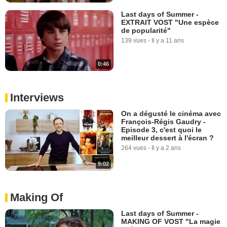
Last days of Summer -
EXTRAIT VOST "Une espèce
de popularité"
139 vues
-
Il y a 11 ans
0:46
Interviews
On a dégusté le cinéma avec
François-Régis Gaudry -
Episode 3, c'est quoi le
meilleur dessert à l'écran ?
264 vues
-
Il y a 2 ans
9:02
Making Of
Last days of Summer -
MAKING OF VOST "La magie