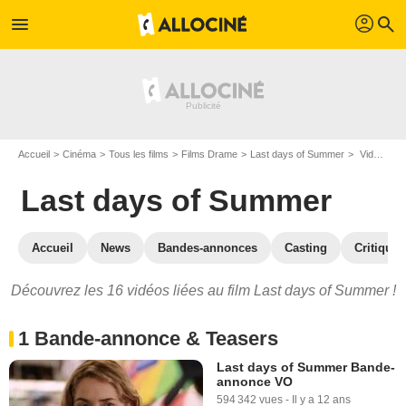
profil
menu
search
Accueil
Cinéma
Tous les films
Films Drame
Last days of Summer
Vidéos du film Last days of Summer
Last days of Summer
Accueil
News
Bandes-annonces
Casting
Critiques
Découvrez les 16 vidéos liées au film Last days of Summer !
1 Bande-annonce & Teasers
Last days of Summer Bande-
annonce VO
594 342 vues
-
Il y a 12 ans