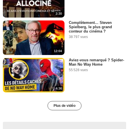
2:30
Complètement… Steven
Spielberg, le plus grand
conteur du cinéma ?
38 797 vues
12:04
Aviez-vous remarqué ? Spider-
Man No Way Home
55 528 vues
4:36
Plus de vidéo