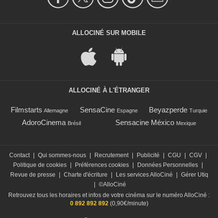
ALLOCINÉ SUR MOBILE
ALLOCINÉ À L'ÉTRANGER
Filmstarts
SensaCine
Beyazperde
Allemagne
Espagne
Turquie
AdoroCinema
Sensacine México
Brésil
Mexique
Contact
|
Qui sommes-nous
|
Recrutement
|
Publicité
|
CGU
|
CGV
|
Politique de cookies
|
Préférences cookies
|
Données Personnelles
|
Revue de presse
|
Charte d'écriture
|
Les services AlloCiné
|
Gérer Utiq
|
©AlloCiné
Retrouvez tous les horaires et infos de votre cinéma sur le numéro AlloCiné :
0 892 892 892
(0,90€/minute)