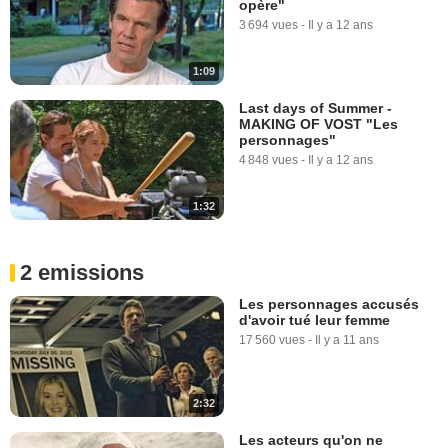
opère"
3 694 vues
-
Il y a 12 ans
1:09
Last days of Summer -
MAKING OF VOST "Les
personnages"
4 848 vues
-
Il y a 12 ans
1:32
2 emissions
Les personnages accusés
d'avoir tué leur femme
17 560 vues
-
Il y a 11 ans
2:32
Les acteurs qu'on ne