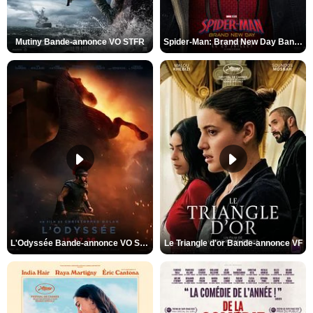
Mutiny Bande-annonce VO STFR
Spider-Man: Brand New Day Bande-annonce VO STFR
L'Odyssée Bande-annonce VO STFR
Le Triangle d'or Bande-annonce VF