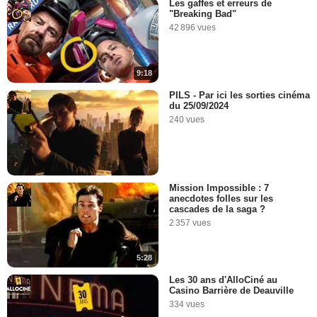
Les gaffes et erreurs de
"Breaking Bad"
42 896 vues
9:18
PILS - Par ici les sorties cinéma
du 25/09/2024
240 vues
Mission Impossible : 7
anecdotes folles sur les
cascades de la saga ?
2 357 vues
5:28
Les 30 ans d'AlloCiné au
Casino Barrière de Deauville
334 vues