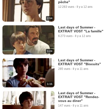
pèche"
12 283 vues
-
Il y a 12 ans
2:54
Last days of Summer -
EXTRAIT VOST "La famille"
6 273 vues
-
Il y a 12 ans
1:24
Last days of Summer -
EXTRAIT VOST "Biscuits"
285 vues
-
Il y a 11 ans
1:15
Last days of Summer -
EXTRAIT VOST "Rendez-
vous au diner"
147 vues
-
Il y a 11 ans