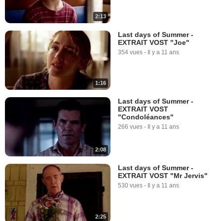
2:13
Last days of Summer -
EXTRAIT VOST "Joe"
354 vues
-
Il y a 11 ans
1:16
Last days of Summer -
EXTRAIT VOST
"Condoléances"
266 vues
-
Il y a 11 ans
2:08
Last days of Summer -
EXTRAIT VOST "Mr Jervis"
530 vues
-
Il y a 11 ans
2:25