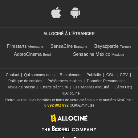
ALLOCINÉ À L'ÉTRANGER
Filmstarts
SensaCine
Beyazperde
Allemagne
Espagne
Turquie
AdoroCinema
Sensacine México
Brésil
Mexique
Contact
|
Qui sommes-nous
|
Recrutement
|
Publicité
|
CGU
|
CGV
|
Politique de cookies
|
Préférences cookies
|
Données Personnelles
|
Revue de presse
|
Charte d'écriture
|
Les services AlloCiné
|
Gérer Utiq
|
©AlloCiné
Retrouvez tous les horaires et infos de votre cinéma sur le numéro AlloCiné :
0 892 892 892
(0,90€/minute)