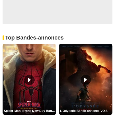
Top Bandes-annonces
Spider-Man: Brand New Day Bande-annonce VO STFR
L'Odyssée Bande-annonce VO STFR