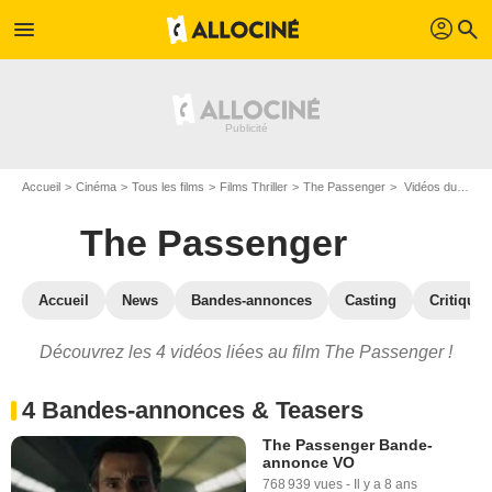
profil
menu
search
Accueil
Cinéma
Tous les films
Films Thriller
The Passenger
Vidéos du film The Passenger
The Passenger
Accueil
News
Bandes-annonces
Casting
Critiques
Découvrez les 4 vidéos liées au film The Passenger !
4 Bandes-annonces & Teasers
The Passenger Bande-
annonce VO
768 939 vues
-
Il y a 8 ans