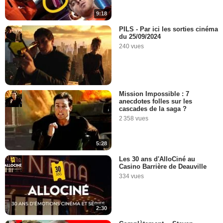
9:18
PILS - Par ici les sorties cinéma
du 25/09/2024
240 vues
Mission Impossible : 7
anecdotes folles sur les
cascades de la saga ?
2 358 vues
5:28
Les 30 ans d'AlloCiné au
Casino Barrière de Deauville
334 vues
2:30