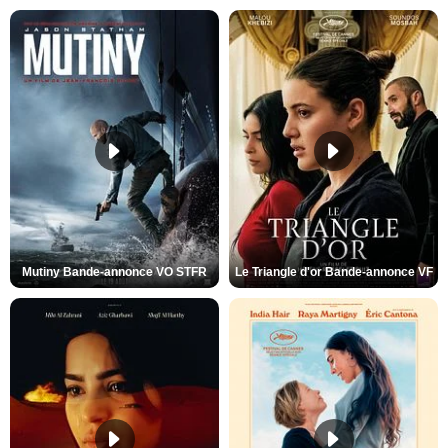
Mutiny Bande-annonce VO STFR
Le Triangle d'or Bande-annonce VF