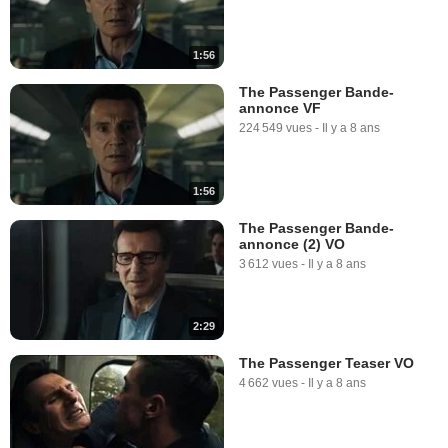
1:56
The Passenger Bande-
annonce VF
224 549 vues
-
Il y a 8 ans
1:56
The Passenger Bande-
annonce (2) VO
3 612 vues
-
Il y a 8 ans
2:29
The Passenger Teaser VO
4 662 vues
-
Il y a 8 ans