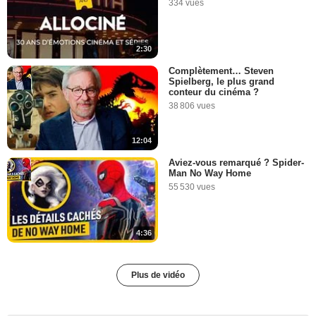
334 vues
2:30
Complètement… Steven
Spielberg, le plus grand
conteur du cinéma ?
38 806 vues
12:04
Aviez-vous remarqué ? Spider-
Man No Way Home
55 530 vues
4:36
Plus de vidéo