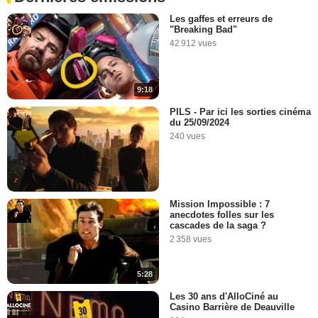
Les gaffes et erreurs de
"Breaking Bad"
42 912 vues
9:18
PILS - Par ici les sorties cinéma
du 25/09/2024
240 vues
Mission Impossible : 7
anecdotes folles sur les
cascades de la saga ?
2 358 vues
5:28
Les 30 ans d'AlloCiné au
Casino Barrière de Deauville