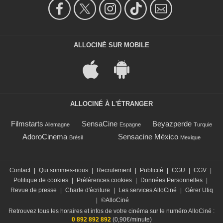
ALLOCINÉ SUR MOBILE
ALLOCINÉ À L'ÉTRANGER
Filmstarts
SensaCine
Beyazperde
Allemagne
Espagne
Turquie
AdoroCinema
Sensacine México
Brésil
Mexique
Contact
|
Qui sommes-nous
|
Recrutement
|
Publicité
|
CGU
|
CGV
|
Politique de cookies
|
Préférences cookies
|
Données Personnelles
|
Revue de presse
|
Charte d'écriture
|
Les services AlloCiné
|
Gérer Utiq
|
©AlloCiné
Retrouvez tous les horaires et infos de votre cinéma sur le numéro AlloCiné :
0 892 892 892
(0,90€/minute)