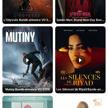
L'Odyssée Bande-annonce VO STFR
Spider-Man: Brand New Day Bande-annonce VO STFR
Mutiny Bande-annonce VO STFR
Les Silences de Riyad Bande-annonce VO STFR