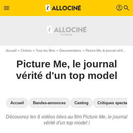
profil
menu
search
Accueil
Cinéma
Tous les films
Documentaires
Picture Me, le journal vérité d'un top model
Picture Me, le journal
vérité d'un top model
Accueil
Bandes-annonces
Casting
Critiques spectateu
Découvrez les 6 vidéos liées au film Picture Me, le journal
vérité d'un top model !