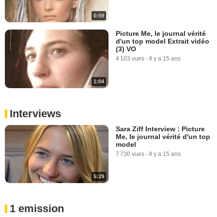
0:59
Picture Me, le journal vérité
d'un top model Extrait vidéo
(3) VO
4 103 vues
-
Il y a 15 ans
1:04
Interviews
Sara Ziff Interview : Picture
Me, le journal vérité d'un top
model
7 730 vues
-
Il y a 15 ans
5:29
1 emission