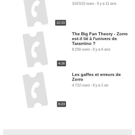
318 510 vues
-
Il y a 11 ans
12:33
The Big Fan Theory - Zorro
est-il lié à l'univers de
Tarantino ?
8 256 vues
-
Il y a 6 ans
4:16
Les gaffes et erreurs de
Zorro
4 732 vues
-
Il y a 1 an
8:23