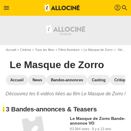
profil
menu
search
Accueil
Cinéma
Tous les films
Films Aventure
Le Masque de Zorro
Vidéos du film Le Masque de Zorro
Le Masque de Zorro
Accueil
News
Bandes-annonces
Casting
Critiques
Découvrez les 6 vidéos liées au film Le Masque de Zorro !
3 Bandes-annonces & Teasers
Le Masque de Zorro Bande-
annonce VO
63 364 vues
-
Il y a 13 ans