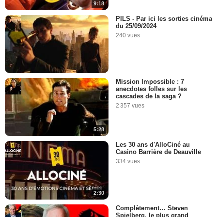
9:18
PILS - Par ici les sorties cinéma
du 25/09/2024
240 vues
Mission Impossible : 7
anecdotes folles sur les
cascades de la saga ?
2 357 vues
5:28
Les 30 ans d'AlloCiné au
Casino Barrière de Deauville
334 vues
2:30
Complètement… Steven
Spielberg, le plus grand