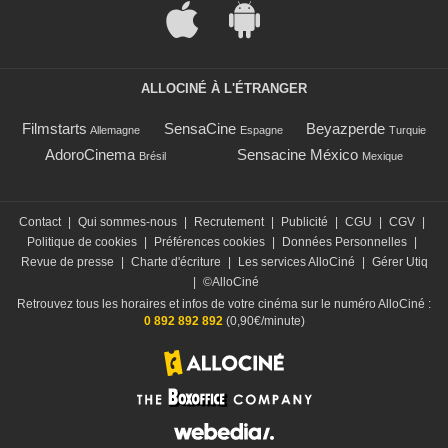
ALLOCINÉ À L'ÉTRANGER
Filmstarts
SensaCine
Beyazperde
Allemagne
Espagne
Turquie
AdoroCinema
Sensacine México
Brésil
Mexique
Contact
|
Qui sommes-nous
|
Recrutement
|
Publicité
|
CGU
|
CGV
|
Politique de cookies
|
Préférences cookies
|
Données Personnelles
|
Revue de presse
|
Charte d'écriture
|
Les services AlloCiné
|
Gérer Utiq
|
©AlloCiné
Retrouvez tous les horaires et infos de votre cinéma sur le numéro AlloCiné :
0 892 892 892
(0,90€/minute)