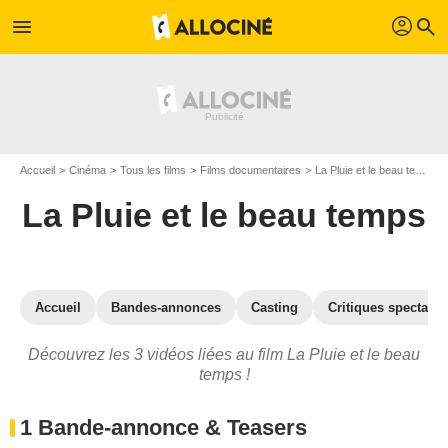
profil
menu
search
Accueil
Cinéma
Tous les films
Films documentaires
La Pluie et le beau temps
La Pluie et le beau temps
Accueil
Bandes-annonces
Casting
Critiques spectateu
Découvrez les 3 vidéos liées au film La Pluie et le beau
temps !
1 Bande-annonce & Teasers