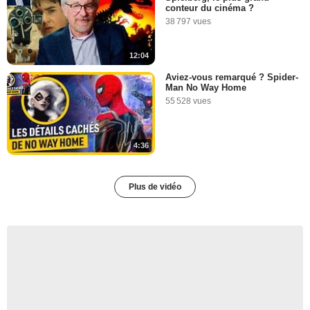
conteur du cinéma ?
38 797 vues
12:04
Aviez-vous remarqué ? Spider-
Man No Way Home
55 528 vues
4:36
Plus de vidéo