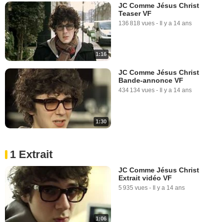
JC Comme Jésus Christ
Teaser VF
136 818 vues
-
Il y a 14 ans
1:16
JC Comme Jésus Christ
Bande-annonce VF
434 134 vues
-
Il y a 14 ans
1:30
1 Extrait
JC Comme Jésus Christ
Extrait vidéo VF
5 935 vues
-
Il y a 14 ans
1:06