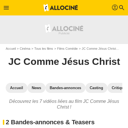
profil
menu
search
Accueil
Cinéma
Tous les films
Films Comédie
JC Comme Jésus Christ
Vidéo
JC Comme Jésus Christ
Accueil
News
Bandes-annonces
Casting
Critiques
Découvrez les 7 vidéos liées au film JC Comme Jésus
Christ !
2 Bandes-annonces & Teasers