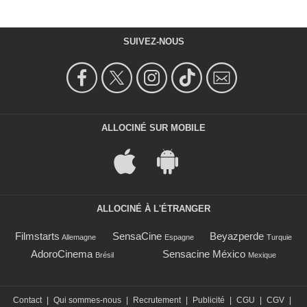
SUIVEZ-NOUS
ALLOCINÉ SUR MOBILE
ALLOCINÉ À L'ÉTRANGER
Filmstarts
SensaCine
Beyazperde
Allemagne
Espagne
Turquie
AdoroCinema
Sensacine México
Brésil
Mexique
Contact
|
Qui sommes-nous
|
Recrutement
|
Publicité
|
CGU
|
CGV
|