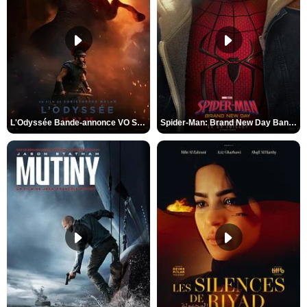
L'Odyssée Bande-annonce VO STFR
Spider-Man: Brand New Day Bande-annonce VO STFR