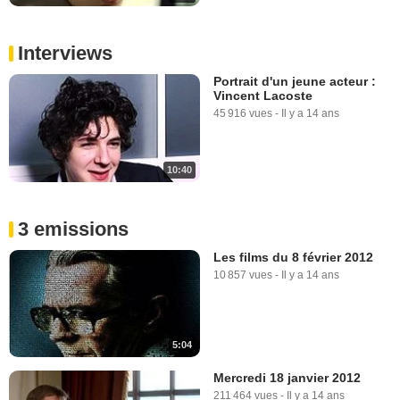
Interviews
Portrait d'un jeune acteur :
Vincent Lacoste
45 916 vues
-
Il y a 14 ans
10:40
3 emissions
Les films du 8 février 2012
10 857 vues
-
Il y a 14 ans
5:04
Mercredi 18 janvier 2012
211 464 vues
-
Il y a 14 ans