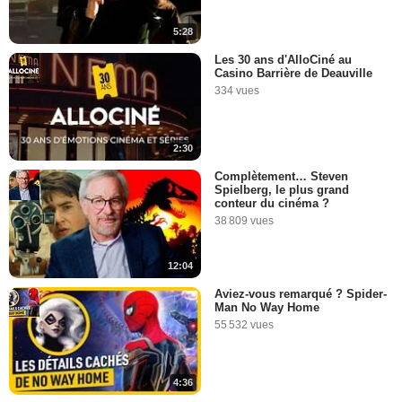
5:28
Les 30 ans d'AlloCiné au
Casino Barrière de Deauville
334 vues
2:30
Complètement… Steven
Spielberg, le plus grand
conteur du cinéma ?
38 809 vues
12:04
Aviez-vous remarqué ? Spider-
Man No Way Home
55 532 vues
4:36