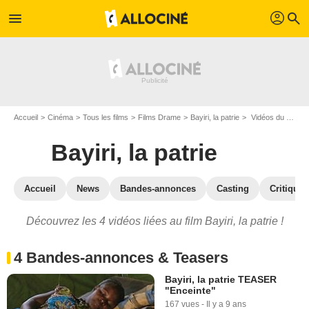
profil
menu
search
Accueil
Cinéma
Tous les films
Films Drame
Bayiri, la patrie
Vidéos du film Bayiri, la patrie
Bayiri, la patrie
Accueil
News
Bandes-annonces
Casting
Critiques
Découvrez les 4 vidéos liées au film Bayiri, la patrie !
4 Bandes-annonces & Teasers
Bayiri, la patrie TEASER
"Enceinte"
167 vues
-
Il y a 9 ans