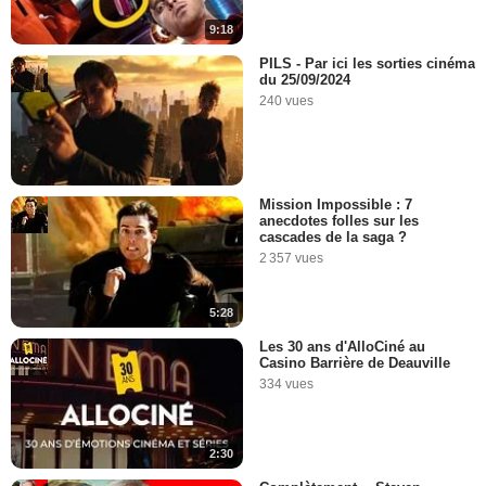
9:18
PILS - Par ici les sorties cinéma
du 25/09/2024
240 vues
Mission Impossible : 7
anecdotes folles sur les
cascades de la saga ?
2 357 vues
5:28
Les 30 ans d'AlloCiné au
Casino Barrière de Deauville
334 vues
2:30