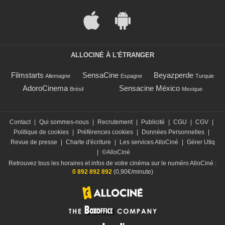
ALLOCINÉ À L'ÉTRANGER
Filmstarts
SensaCine
Beyazperde
Allemagne
Espagne
Turquie
AdoroCinema
Sensacine México
Brésil
Mexique
Contact
|
Qui sommes-nous
|
Recrutement
|
Publicité
|
CGU
|
CGV
|
Politique de cookies
|
Préférences cookies
|
Données Personnelles
|
Revue de presse
|
Charte d'écriture
|
Les services AlloCiné
|
Gérer Utiq
|
©AlloCiné
Retrouvez tous les horaires et infos de votre cinéma sur le numéro AlloCiné :
0 892 892 892
(0,90€/minute)