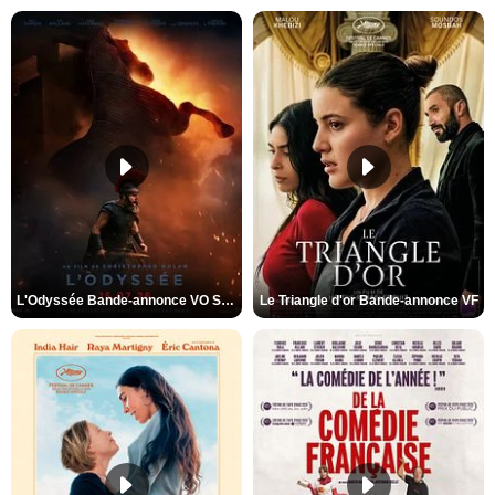
L'Odyssée Bande-annonce VO STFR
Le Triangle d'or Bande-annonce VF