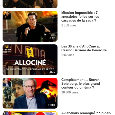
Mission Impossible : 7
anecdotes folles sur les
cascades de la saga ?
2 358 vues
5:28
Les 30 ans d'AlloCiné au
Casino Barrière de Deauville
334 vues
2:30
Complètement… Steven
Spielberg, le plus grand
conteur du cinéma ?
38 809 vues
12:04
Aviez-vous remarqué ? Spider-