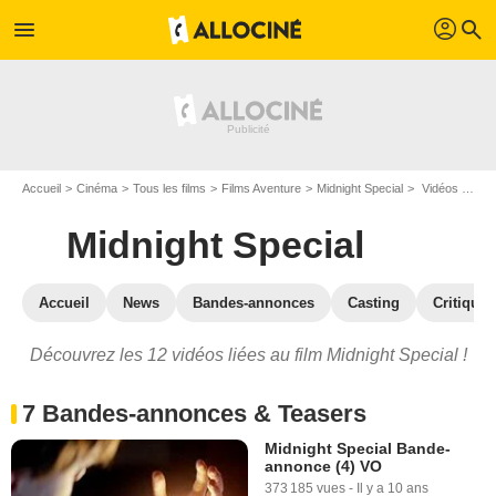
profil
menu
search
Accueil
Cinéma
Tous les films
Films Aventure
Midnight Special
Vidéos du film Midnight Special
Midnight Special
Accueil
News
Bandes-annonces
Casting
Critiques
Découvrez les 12 vidéos liées au film Midnight Special !
7 Bandes-annonces & Teasers
Midnight Special Bande-
annonce (4) VO
373 185 vues
-
Il y a 10 ans