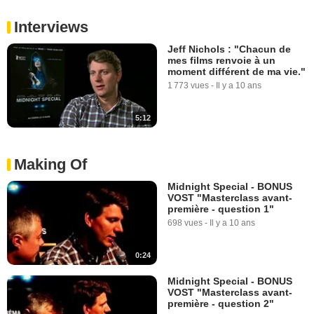
Interviews
Jeff Nichols : "Chacun de
mes films renvoie à un
moment différent de ma vie."
1 773 vues
-
Il y a 10 ans
5:12
Making Of
Midnight Special - BONUS
VOST "Masterclass avant-
première - question 1"
698 vues
-
Il y a 10 ans
0:24
Midnight Special - BONUS
VOST "Masterclass avant-
première - question 2"