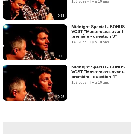
188 vues
-
Il y a 10 ans
0:31
Midnight Special - BONUS
VOST "Masterclass avant-
première - question 3"
149 vues
-
Il y a 10 ans
0:15
Midnight Special - BONUS
VOST "Masterclass avant-
première - question 4"
153 vues
-
Il y a 10 ans
0:27