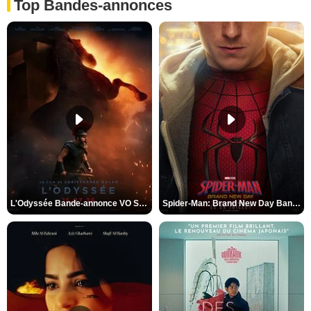
Top Bandes-annonces
L'Odyssée Bande-annonce VO STFR
Spider-Man: Brand New Day Bande-annonce VO STFR