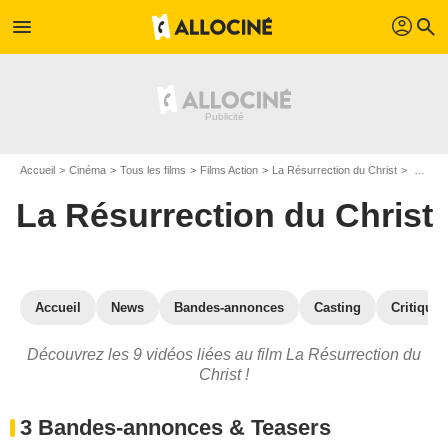
profil
menu
search
Accueil
Cinéma
Tous les films
Films Action
La Résurrection du Christ
Vidéos du film La Résurrection du Christ
La Résurrection du Christ
Accueil
News
Bandes-annonces
Casting
Critiques
Découvrez les 9 vidéos liées au film La Résurrection du
Christ !
3 Bandes-annonces & Teasers