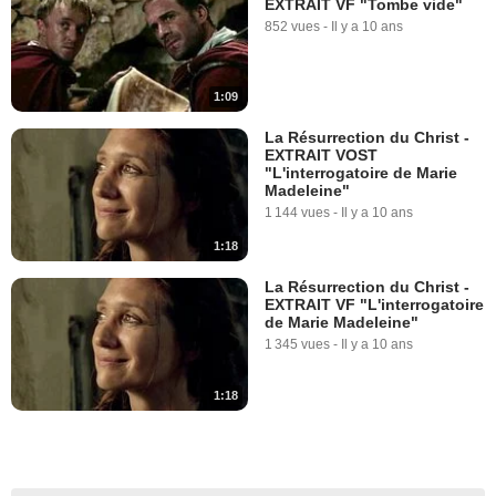
EXTRAIT VF "Tombe vide"
852 vues
-
Il y a 10 ans
1:09
La Résurrection du Christ -
EXTRAIT VOST
"L'interrogatoire de Marie
Madeleine"
1 144 vues
-
Il y a 10 ans
1:18
La Résurrection du Christ -
EXTRAIT VF "L'interrogatoire
de Marie Madeleine"
1 345 vues
-
Il y a 10 ans
1:18