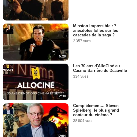
Mission Impossible : 7
anecdotes folles sur les
cascades de la saga ?
2 357 vues
5:28
Les 30 ans d'AlloCiné au
Casino Barrière de Deauville
334 vues
2:30
Complètement… Steven
Spielberg, le plus grand
conteur du cinéma ?
38 804 vues
12:04