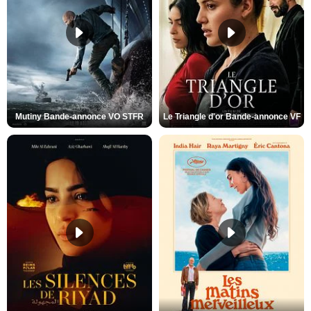
Mutiny Bande-annonce VO STFR
Le Triangle d'or Bande-annonce VF