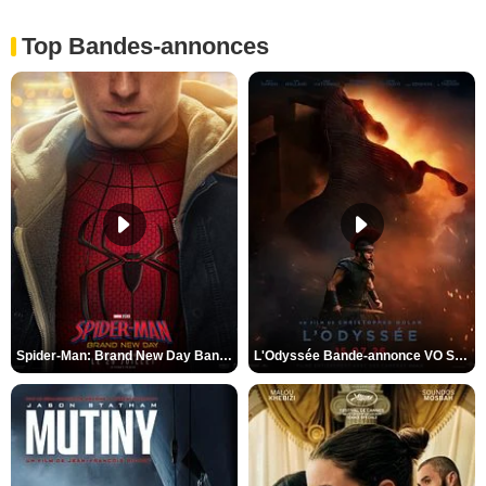
Top Bandes-annonces
Spider-Man: Brand New Day Bande-annonce VO STFR
L'Odyssée Bande-annonce VO STFR