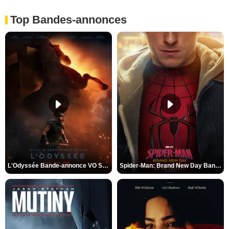
Top Bandes-annonces
L'Odyssée Bande-annonce VO STFR
Spider-Man: Brand New Day Bande-annonce VO STFR