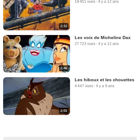
19 451 vues
-
Il y a 12 ans
2:32
Les voix de Micheline Dax
27 723 vues
-
Il y a 12 ans
2:46
Les hiboux et les chouettes
4 447 vues
-
Il y a 9 ans
2:55