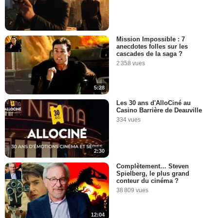
Mission Impossible : 7
anecdotes folles sur les
cascades de la saga ?
2 358 vues
5:28
Les 30 ans d'AlloCiné au
Casino Barrière de Deauville
334 vues
2:30
Complètement… Steven
Spielberg, le plus grand
conteur du cinéma ?
38 809 vues
12:04