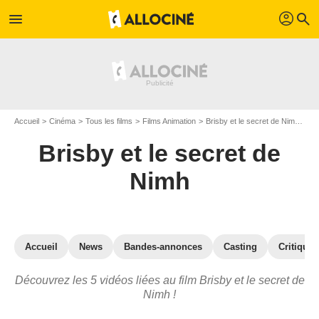
profil
menu
search
Accueil
Cinéma
Tous les films
Films Animation
Brisby et le secret de Nimh
Vi
Brisby et le secret de
Nimh
Accueil
News
Bandes-annonces
Casting
Critiques
Découvrez les 5 vidéos liées au film Brisby et le secret de
Nimh !