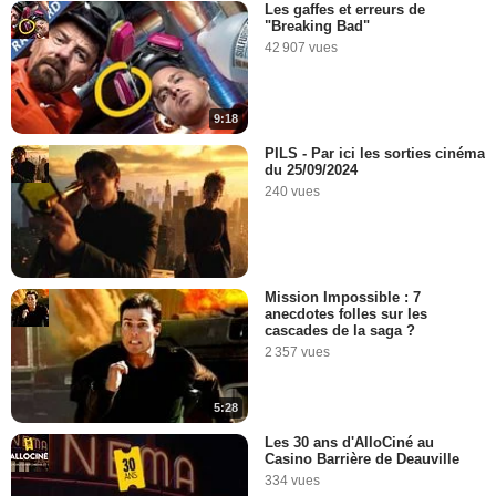
Les gaffes et erreurs de
"Breaking Bad"
42 907 vues
9:18
PILS - Par ici les sorties cinéma
du 25/09/2024
240 vues
Mission Impossible : 7
anecdotes folles sur les
cascades de la saga ?
2 357 vues
5:28
Les 30 ans d'AlloCiné au
Casino Barrière de Deauville
334 vues