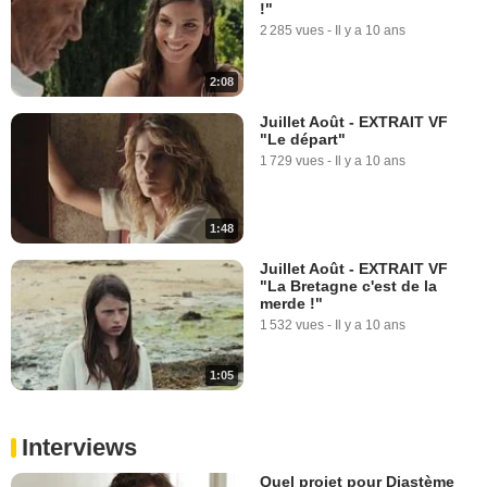
!"
2 285 vues
-
Il y a 10 ans
2:08
Juillet Août - EXTRAIT VF
"Le départ"
1 729 vues
-
Il y a 10 ans
1:48
Juillet Août - EXTRAIT VF
"La Bretagne c'est de la
merde !"
1 532 vues
-
Il y a 10 ans
1:05
Interviews
Quel projet pour Diastème