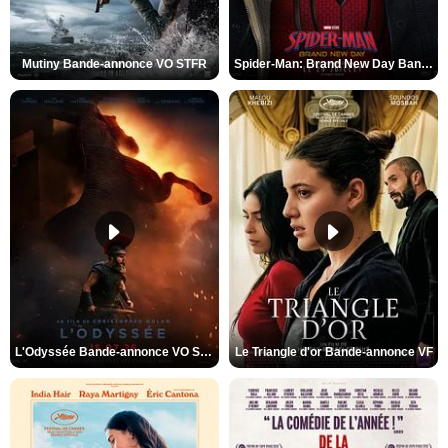
Mutiny Bande-annonce VO STFR
Spider-Man: Brand New Day Bande-annonce VO STFR
L'Odyssée Bande-annonce VO STFR
Le Triangle d'or Bande-annonce VF