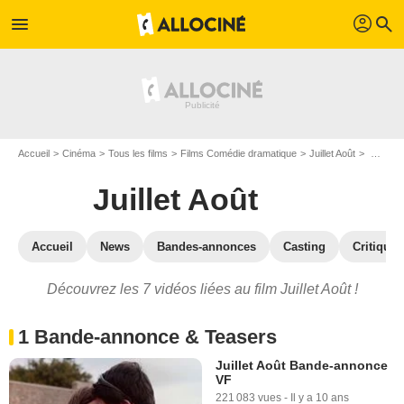
profil
menu
search
Accueil
Cinéma
Tous les films
Films Comédie dramatique
Juillet Août
Vidéos du film Juillet Août
Juillet Août
Accueil
News
Bandes-annonces
Casting
Critiques
Découvrez les 7 vidéos liées au film Juillet Août !
1 Bande-annonce & Teasers
Juillet Août Bande-annonce
VF
221 083 vues
-
Il y a 10 ans