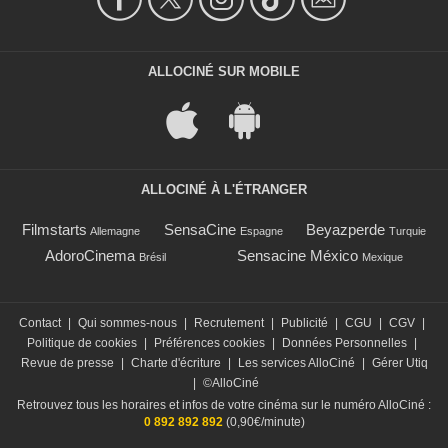
ALLOCINÉ SUR MOBILE
ALLOCINÉ À L'ÉTRANGER
Filmstarts
SensaCine
Beyazperde
Allemagne
Espagne
Turquie
AdoroCinema
Sensacine México
Brésil
Mexique
Contact
|
Qui sommes-nous
|
Recrutement
|
Publicité
|
CGU
|
CGV
|
Politique de cookies
|
Préférences cookies
|
Données Personnelles
|
Revue de presse
|
Charte d'écriture
|
Les services AlloCiné
|
Gérer Utiq
|
©AlloCiné
Retrouvez tous les horaires et infos de votre cinéma sur le numéro AlloCiné :
0 892 892 892
(0,90€/minute)