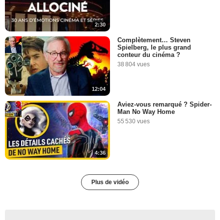
2:30
Complètement… Steven
Spielberg, le plus grand
conteur du cinéma ?
38 804 vues
12:04
Aviez-vous remarqué ? Spider-
Man No Way Home
55 530 vues
4:36
Plus de vidéo