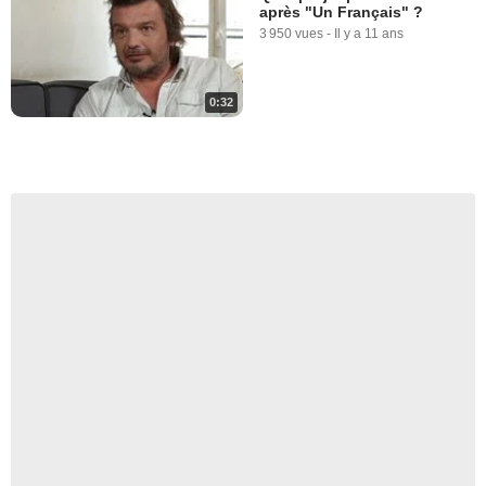
après "Un Français" ?
3 950 vues
-
Il y a 11 ans
0:32