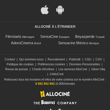
ALLOCINÉ À L'ÉTRANGER
Filmstarts
SensaCine
Beyazperde
Allemagne
Espagne
Turquie
AdoroCinema
Sensacine México
Brésil
Mexique
Contact
|
Qui sommes-nous
|
Recrutement
|
Publicité
|
CGU
|
CGV
|
Politique de cookies
|
Préférences cookies
|
Données Personnelles
|
Revue de presse
|
Charte d'écriture
|
Les services AlloCiné
|
Gérer Utiq
|
©AlloCiné
Retrouvez tous les horaires et infos de votre cinéma sur le numéro AlloCiné :
0 892 892 892
(0,90€/minute)