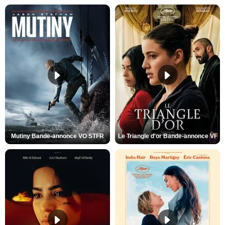
Mutiny Bande-annonce VO STFR
Le Triangle d'or Bande-annonce VF