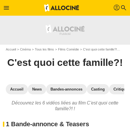
profil
menu
search
Accueil
Cinéma
Tous les films
Films Comédie
C'est quoi cette famille?!
Vidéos
C'est quoi cette famille?!
Accueil
News
Bandes-annonces
Casting
Critiques
Découvrez les 6 vidéos liées au film C'est quoi cette
famille?! !
1 Bande-annonce & Teasers