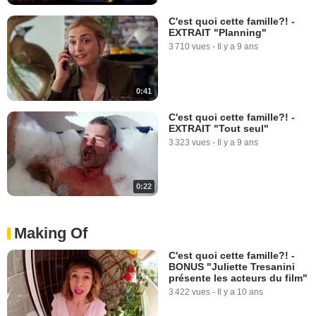
C'est quoi cette famille?! -
EXTRAIT "Planning"
3 710 vues
-
Il y a 9 ans
0:41
C'est quoi cette famille?! -
EXTRAIT "Tout seul"
3 323 vues
-
Il y a 9 ans
0:22
Making Of
C'est quoi cette famille?! -
BONUS "Juliette Tresanini
présente les acteurs du film"
3 422 vues
-
Il y a 10 ans