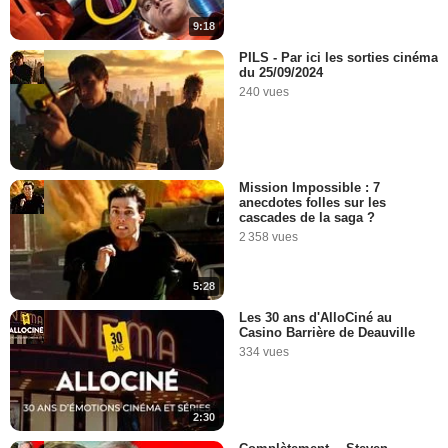
9:18
PILS - Par ici les sorties cinéma
du 25/09/2024
240 vues
Mission Impossible : 7
anecdotes folles sur les
cascades de la saga ?
2 358 vues
5:28
Les 30 ans d'AlloCiné au
Casino Barrière de Deauville
334 vues
2:30