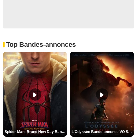
Top Bandes-annonces
Spider-Man: Brand New Day Bande-annonce VO STFR
L'Odyssée Bande-annonce VO STFR