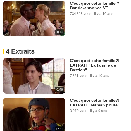
C'est quoi cette famille ?!
Bande-annonce VF
734 818 vues
-
Il y a 10 ans
1:41
4 Extraits
C'est quoi cette famille?! -
EXTRAIT "La famille de
Bastien"
7 821 vues
-
Il y a 10 ans
0:49
C'est quoi cette famille?! -
EXTRAIT "Maman poule"
3 070 vues
-
Il y a 9 ans
0:31