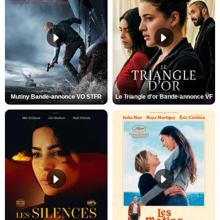
Mutiny Bande-annonce VO STFR
Le Triangle d'or Bande-annonce VF