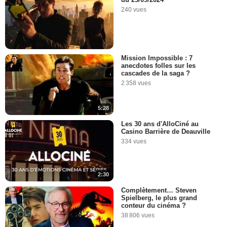
240 vues
Mission Impossible : 7
anecdotes folles sur les
cascades de la saga ?
2 358 vues
5:28
Les 30 ans d'AlloCiné au
Casino Barrière de Deauville
334 vues
2:30
Complètement… Steven
Spielberg, le plus grand
conteur du cinéma ?
38 806 vues