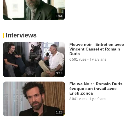
1:44
Interviews
Fleuve noir - Entretien avec
Vincent Cassel et Romain
Duris
6 501 vues
-
Il y a 8 ans
3:19
Fleuve Noir : Romain Duris
évoque son travail avec
Erick Zonca
8 041 vues
-
Il y a 9 ans
1:28