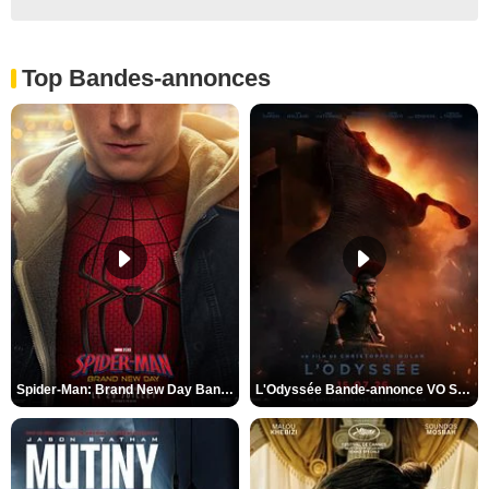
Top Bandes-annonces
Spider-Man: Brand New Day Bande-annonce VO STFR
L'Odyssée Bande-annonce VO STFR