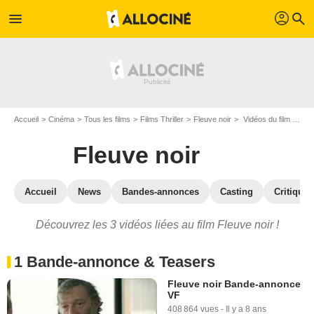
profil
menu
search
Accueil
Cinéma
Tous les films
Films Thriller
Fleuve noir
Vidéos du film Fleuve noir
Fleuve noir
Accueil
News
Bandes-annonces
Casting
Critiques
Découvrez les 3 vidéos liées au film Fleuve noir !
1 Bande-annonce & Teasers
Fleuve noir Bande-annonce
VF
408 864 vues
-
Il y a 8 ans