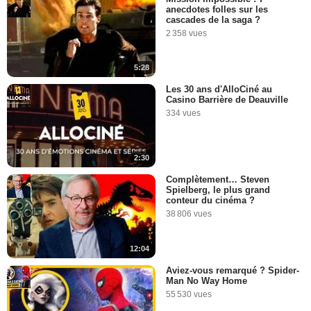
anecdotes folles sur les
cascades de la saga ?
2 358 vues
5:28
Les 30 ans d'AlloCiné au
Casino Barrière de Deauville
334 vues
2:30
Complètement… Steven
Spielberg, le plus grand
conteur du cinéma ?
38 806 vues
12:04
Aviez-vous remarqué ? Spider-
Man No Way Home
55 530 vues