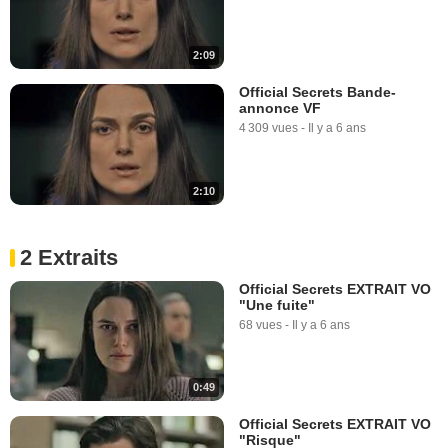
2:09
Official Secrets Bande-
annonce VF
4 309 vues
-
Il y a 6 ans
2:10
2 Extraits
Official Secrets EXTRAIT VO
"Une fuite"
68 vues
-
Il y a 6 ans
0:49
Official Secrets EXTRAIT VO
"Risque"