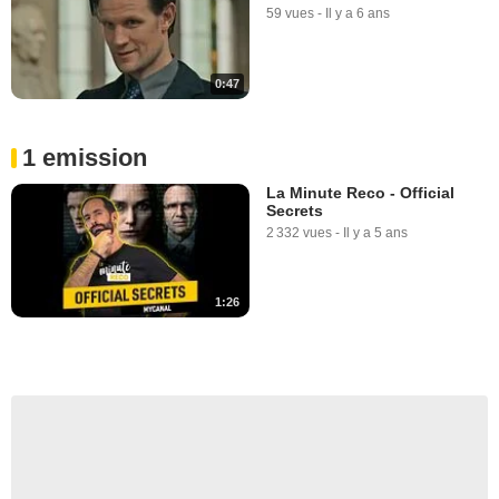
59 vues
-
Il y a 6 ans
0:47
1 emission
La Minute Reco - Official
Secrets
2 332 vues
-
Il y a 5 ans
1:26