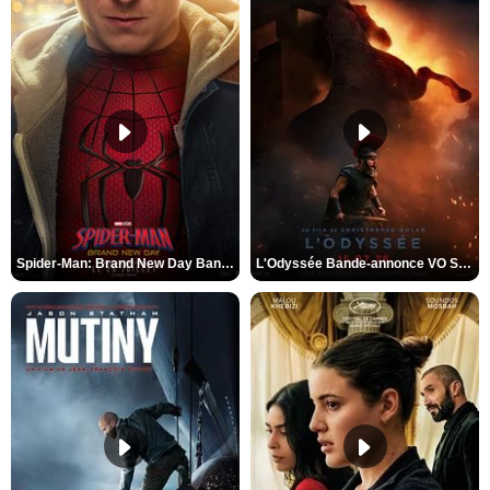
Spider-Man: Brand New Day Bande-annonce VO STFR
L'Odyssée Bande-annonce VO STFR