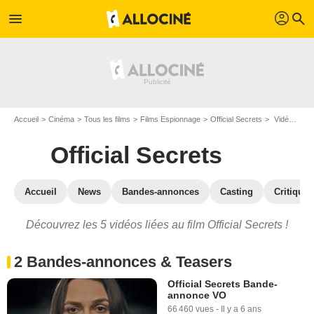
profil
menu
search
Accueil
Cinéma
Tous les films
Films Espionnage
Official Secrets
Vidéos du film Official Secrets
Official Secrets
Accueil
News
Bandes-annonces
Casting
Critiques
Découvrez les 5 vidéos liées au film Official Secrets !
2 Bandes-annonces & Teasers
Official Secrets Bande-
annonce VO
66 460 vues
-
Il y a 6 ans