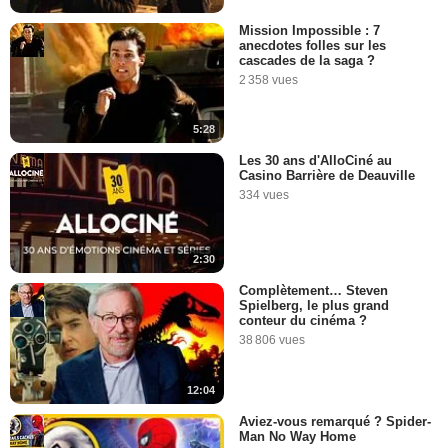
Mission Impossible : 7
anecdotes folles sur les
cascades de la saga ?
2 358 vues
5:28
Les 30 ans d'AlloCiné au
Casino Barrière de Deauville
334 vues
2:30
Complètement… Steven
Spielberg, le plus grand
conteur du cinéma ?
38 806 vues
12:04
Aviez-vous remarqué ? Spider-
Man No Way Home