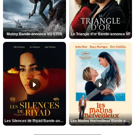
Mutiny Bande-annonce VO STFR
Le Triangle d'or Bande-annonce VF
Les Silences de Riyad Bande-annonce VO STFR
Les Matins merveilleux Bande-annonce VF