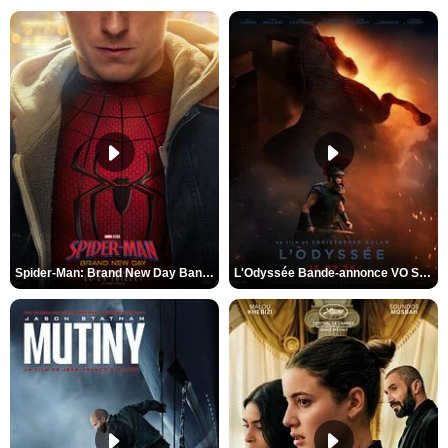
Spider-Man: Brand New Day Bande-annonce VO STFR
L'Odyssée Bande-annonce VO STFR