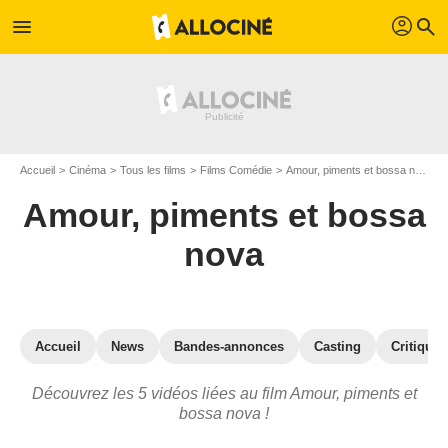
profil
menu
search
Accueil
Cinéma
Tous les films
Films Comédie
Amour, piments et bossa nova
Amour, piments et bossa
nova
Accueil
News
Bandes-annonces
Casting
Critiques
Découvrez les 5 vidéos liées au film Amour, piments et
bossa nova !