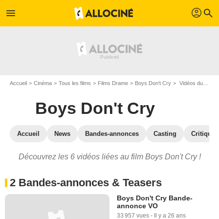
profil
menu
search
Accueil
Cinéma
Tous les films
Films Drame
Boys Don't Cry
Vidéos du film Boys Don't Cry
Boys Don't Cry
Accueil
News
Bandes-annonces
Casting
Critiques
Découvrez les 6 vidéos liées au film Boys Don't Cry !
2 Bandes-annonces & Teasers
Boys Don't Cry Bande-
annonce VO
33 957 vues
-
Il y a 26 ans