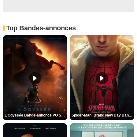
Top Bandes-annonces
L'Odyssée Bande-annonce VO STFR
Spider-Man: Brand New Day Bande-annonce VO STFR