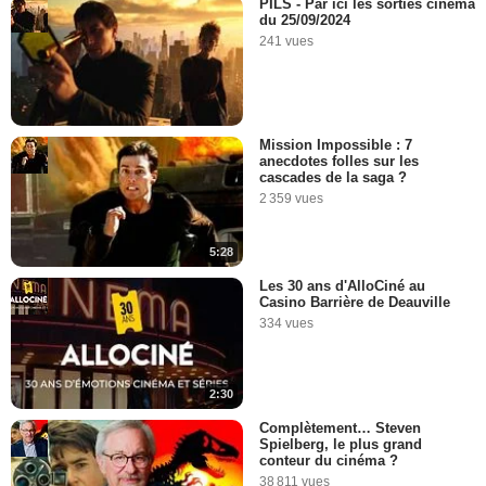
PILS - Par ici les sorties cinéma
du 25/09/2024
241 vues
Mission Impossible : 7
anecdotes folles sur les
cascades de la saga ?
2 359 vues
5:28
Les 30 ans d'AlloCiné au
Casino Barrière de Deauville
334 vues
2:30
Complètement… Steven
Spielberg, le plus grand
conteur du cinéma ?
38 811 vues