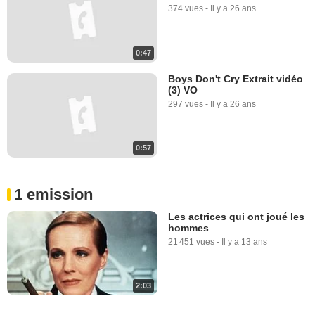
374 vues
-
Il y a 26 ans
0:47
Boys Don't Cry Extrait vidéo
(3) VO
297 vues
-
Il y a 26 ans
0:57
1 emission
Les actrices qui ont joué les
hommes
21 451 vues
-
Il y a 13 ans
2:03