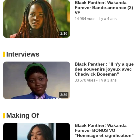
Black Panther: Wakanda
Forever Bande-annonce (2)
VF
14 984 vues
-
Il y a 4 ans
2:10
Interviews
Black Panther : "Il n'y a que
des souvenirs joyeux avec
Chadwick Boseman"
33 670 vues
-
Il y a 3 ans
3:39
Making Of
Black Panther: Wakanda
Forever BONUS VO
"Hommage et signification"