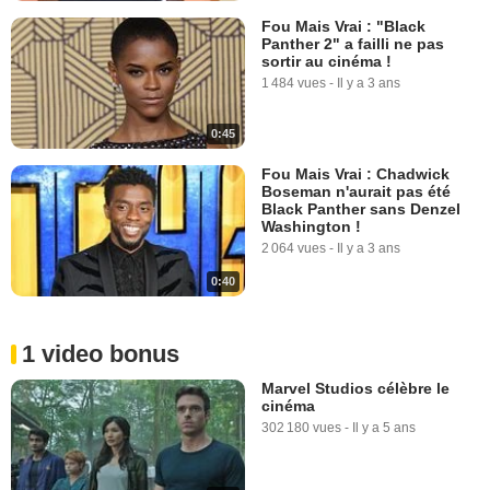
Fou Mais Vrai : "Black
Panther 2" a failli ne pas
sortir au cinéma !
1 484 vues
-
Il y a 3 ans
0:45
Fou Mais Vrai : Chadwick
Boseman n'aurait pas été
Black Panther sans Denzel
Washington !
2 064 vues
-
Il y a 3 ans
0:40
1 video bonus
Marvel Studios célèbre le
cinéma
302 180 vues
-
Il y a 5 ans