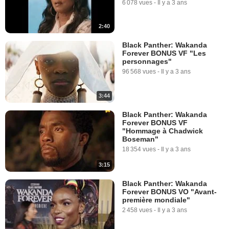
6 078 vues
-
Il y a 3 ans
2:40
Black Panther: Wakanda
Forever BONUS VF "Les
personnages"
96 568 vues
-
Il y a 3 ans
3:44
Black Panther: Wakanda
Forever BONUS VF
"Hommage à Chadwick
Boseman"
18 354 vues
-
Il y a 3 ans
3:15
Black Panther: Wakanda
Forever BONUS VO "Avant-
première mondiale"
2 458 vues
-
Il y a 3 ans