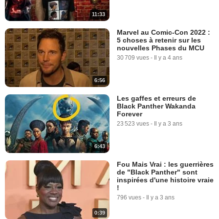
11:33
Marvel au Comic-Con 2022 :
5 choses à retenir sur les
nouvelles Phases du MCU
30 709 vues
-
Il y a 4 ans
6:56
Les gaffes et erreurs de
Black Panther Wakanda
Forever
23 523 vues
-
Il y a 3 ans
6:43
Fou Mais Vrai : les guerrières
de "Black Panther" sont
inspirées d'une histoire vraie
!
796 vues
-
Il y a 3 ans
0:39