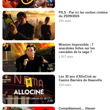
9:18
PILS - Par ici les sorties cinéma
du 25/09/2024
240 vues
Mission Impossible : 7
anecdotes folles sur les
cascades de la saga ?
2 357 vues
5:28
Les 30 ans d'AlloCiné au
Casino Barrière de Deauville
334 vues
2:30
Complètement… Steven