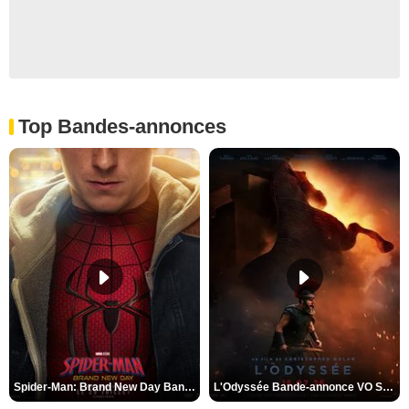
Top Bandes-annonces
Spider-Man: Brand New Day Bande-annonce VO STFR
L'Odyssée Bande-annonce VO STFR