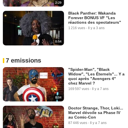
2:29
Black Panther: Wakanda
Forever BONUS VF "Les
réactions des spectateurs"
1 216 vues
-
Il y a 3 ans
0:54
7 emissions
"Spider-Man", "Black
Widow", "Les Éternels"... Y a
quoi après "Avengers 4"
chez Marvel ?
169 597 vues
-
Il y a 7 ans
8:04
Doctor Strange, Thor, Loki...
Marvel dévoile sa Phase IV
au Comic-Con
87 446 vues
-
Il y a 7 ans