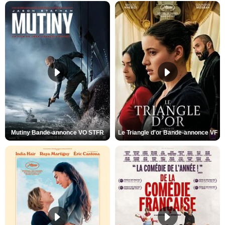
Mutiny Bande-annonce VO STFR
Le Triangle d'or Bande-annonce VF