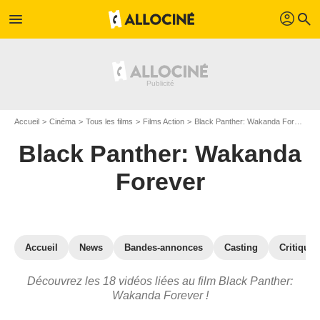
profil
menu
search
Accueil
Cinéma
Tous les films
Films Action
Black Panther: Wakanda Forever
Black Panther: Wakanda
Forever
Accueil
News
Bandes-annonces
Casting
Critiques
Découvrez les 18 vidéos liées au film Black Panther:
Wakanda Forever !