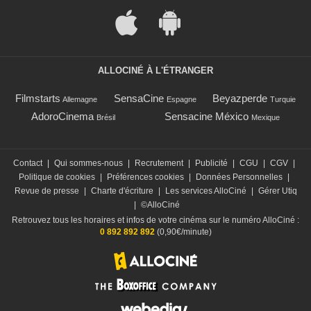
ALLOCINÉ À L'ÉTRANGER
Filmstarts
SensaCine
Beyazperde
Allemagne
Espagne
Turquie
AdoroCinema
Sensacine México
Brésil
Mexique
Contact
|
Qui sommes-nous
|
Recrutement
|
Publicité
|
CGU
|
CGV
|
Politique de cookies
|
Préférences cookies
|
Données Personnelles
|
Revue de presse
|
Charte d'écriture
|
Les services AlloCiné
|
Gérer Utiq
|
©AlloCiné
Retrouvez tous les horaires et infos de votre cinéma sur le numéro AlloCiné :
0 892 892 892
(0,90€/minute)