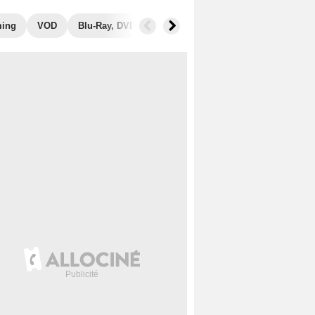
ming
VOD
Blu-Ray, DVD
Photos
Secrets de tournage