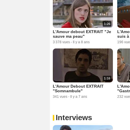
1:26
L'Amour debout EXTRAIT "Je
L'Amo
sauve ma peau"
suis à 
3 378 vues
-
Il y a 8 ans
196 vue
1:16
L'Amour Debout EXTRAIT
L'Amo
"Somnambule"
"Gastr
341 vues
-
Il y a 7 ans
232 vue
Interviews