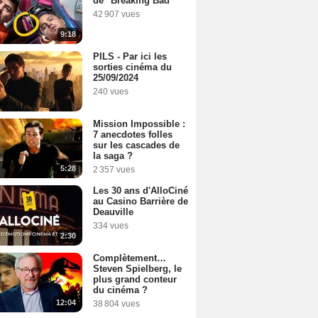
de "Breaking Bad"
42 907 vues
9:18
PILS - Par ici les
sorties cinéma du
25/09/2024
240 vues
Mission Impossible :
7 anecdotes folles
sur les cascades de
la saga ?
5:28
2 357 vues
Les 30 ans d'AlloCiné
au Casino Barrière de
Deauville
334 vues
2:30
Complètement…
Steven Spielberg, le
plus grand conteur
du cinéma ?
12:04
38 804 vues