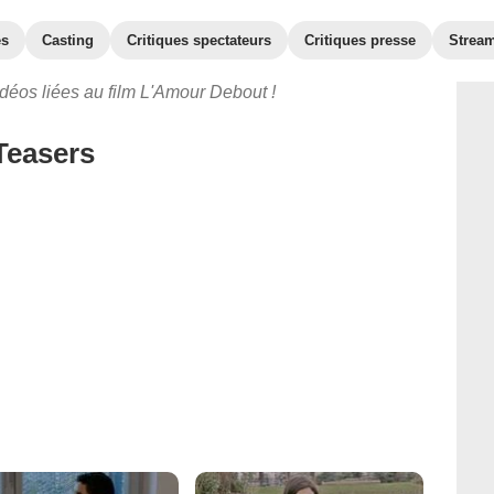
es
Casting
Critiques spectateurs
Critiques presse
Strea
déos liées au film L'Amour Debout !
Teasers