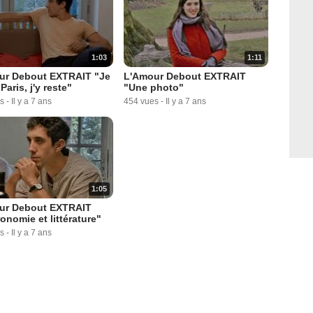
1:03
1:11
ur Debout EXTRAIT "Je
L'Amour Debout EXTRAIT
Paris, j'y reste"
"Une photo"
s
-
Il y a 7 ans
454 vues
-
Il y a 7 ans
1:05
ur Debout EXTRAIT
onomie et littérature"
s
-
Il y a 7 ans