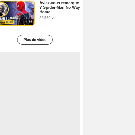
Aviez-vous remarqué
? Spider-Man No Way
Home
55 530 vues
4:36
Plus de vidéo