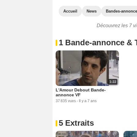
Accueil
News
Bandes-annonc
Découvrez les 7 vi
1 Bande-annonce & 
1:22
L'Amour Debout Bande-
annonce VF
37 835 vues
-
Il y a 7 ans
5 Extraits