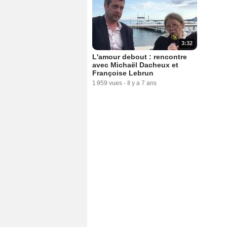
3:32
L'amour debout : rencontre
avec Michaël Dacheux et
Françoise Lebrun
1 959 vues
-
Il y a 7 ans