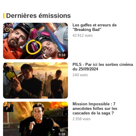
Dernières émissions
Les gaffes et erreurs de
"Breaking Bad"
42 912 vues
9:18
PILS - Par ici les sorties cinéma
du 25/09/2024
240 vues
Mission Impossible : 7
anecdotes folles sur les
cascades de la saga ?
2 358 vues
5:28