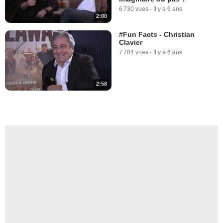
6 730 vues
-
Il y a 6 ans
2:00
#Fun Facts - Christian
Clavier
7 704 vues
-
Il y a 6 ans
2:58