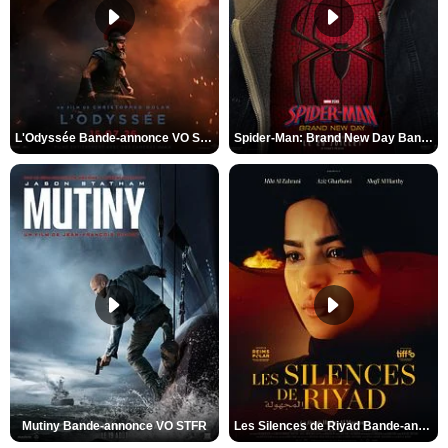
L'Odyssée Bande-annonce VO STFR
Spider-Man: Brand New Day Bande-annonce VO STFR
Mutiny Bande-annonce VO STFR
Les Silences de Riyad Bande-annonce VO STFR