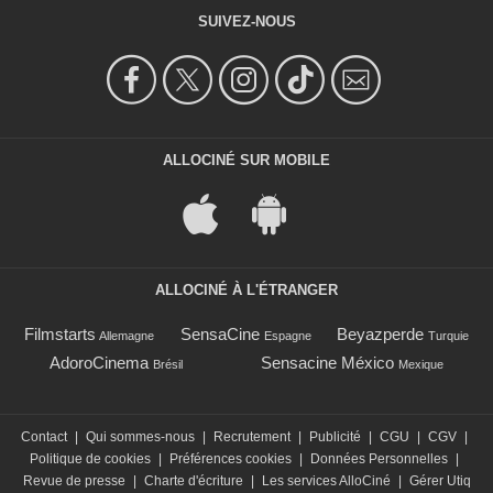
SUIVEZ-NOUS
ALLOCINÉ SUR MOBILE
ALLOCINÉ À L'ÉTRANGER
Filmstarts
SensaCine
Beyazperde
Allemagne
Espagne
Turquie
AdoroCinema
Sensacine México
Brésil
Mexique
Contact
|
Qui sommes-nous
|
Recrutement
|
Publicité
|
CGU
|
CGV
|
Politique de cookies
|
Préférences cookies
|
Données Personnelles
|
Revue de presse
|
Charte d'écriture
|
Les services AlloCiné
|
Gérer Utiq