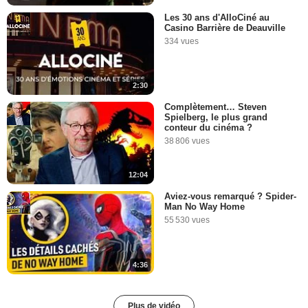
Les 30 ans d'AlloCiné au
Casino Barrière de Deauville
334 vues
2:30
Complètement… Steven
Spielberg, le plus grand
conteur du cinéma ?
38 806 vues
12:04
Aviez-vous remarqué ? Spider-
Man No Way Home
55 530 vues
4:36
Plus de vidéo