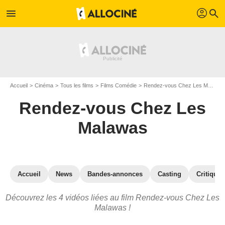
profil
menu
search
Accueil
Cinéma
Tous les films
Films Comédie
Rendez-vous Chez Les Malawas
Rendez-vous Chez Les
Malawas
Accueil
News
Bandes-annonces
Casting
Critiques
Découvrez les 4 vidéos liées au film Rendez-vous Chez Les
Malawas !