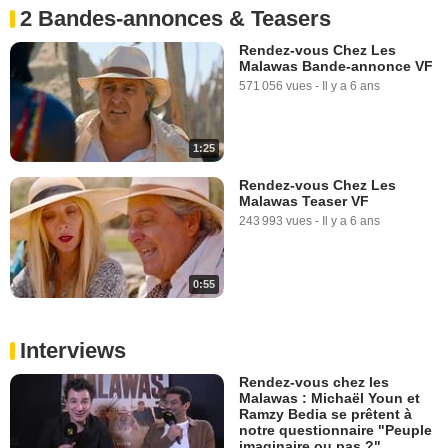
2 Bandes-annonces & Teasers
Rendez-vous Chez Les
Malawas Bande-annonce VF
571 056 vues
-
Il y a 6 ans
1:25
Rendez-vous Chez Les
Malawas Teaser VF
243 993 vues
-
Il y a 6 ans
0:55
Interviews
Rendez-vous chez les
Malawas : Michaël Youn et
Ramzy Bedia se prêtent à
notre questionnaire "Peuple
imaginaire ou pas ?"