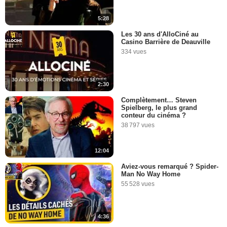
5:28
Les 30 ans d'AlloCiné au
Casino Barrière de Deauville
334 vues
2:30
Complètement… Steven
Spielberg, le plus grand
conteur du cinéma ?
38 797 vues
12:04
Aviez-vous remarqué ? Spider-
Man No Way Home
55 528 vues
4:36