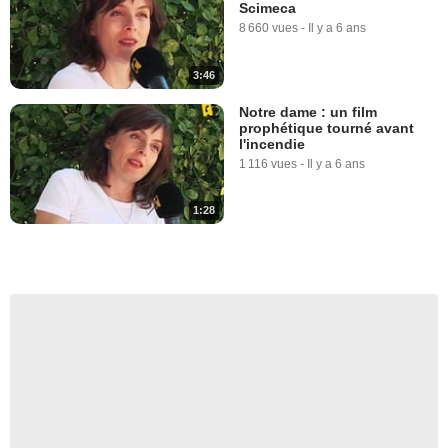
Scimeca
8 660 vues
-
Il y a 6 ans
3:46
Notre dame : un film
prophétique tourné avant
l'incendie
1 116 vues
-
Il y a 6 ans
1:28