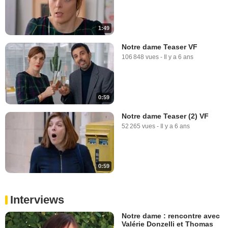
1:49
Notre dame Teaser VF
106 848 vues
-
Il y a 6 ans
0:59
Notre dame Teaser (2) VF
52 265 vues
-
Il y a 6 ans
0:59
Interviews
Notre dame : rencontre avec
Valérie Donzelli et Thomas