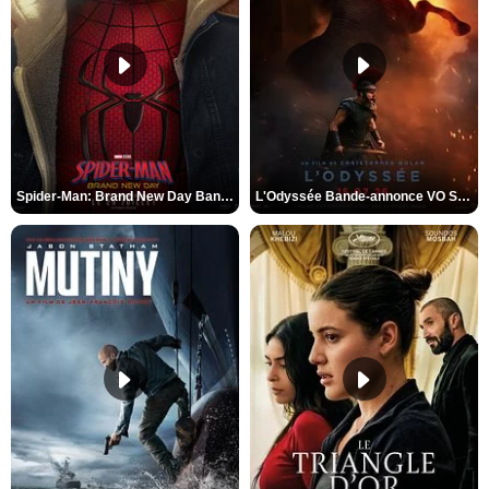
Spider-Man: Brand New Day Bande-annonce VO STFR
L'Odyssée Bande-annonce VO STFR