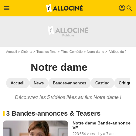
profil
menu
search
Accueil
Cinéma
Tous les films
Films Comédie
Notre dame
Vidéos du film Notre dame
Notre dame
Accueil
News
Bandes-annonces
Casting
Critiques
Découvrez les 5 vidéos liées au film Notre dame !
3 Bandes-annonces & Teasers
Notre dame Bande-annonce
VF
223 654 vues
-
Il y a 7 ans