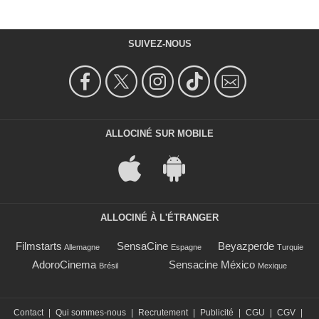
SUIVEZ-NOUS
ALLOCINÉ SUR MOBILE
ALLOCINÉ À L'ÉTRANGER
Filmstarts
SensaCine
Beyazperde
Allemagne
Espagne
Turquie
AdoroCinema
Sensacine México
Brésil
Mexique
Contact
|
Qui sommes-nous
|
Recrutement
|
Publicité
|
CGU
|
CGV
|