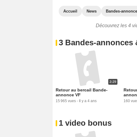
Accueil
News
Bandes-annonc
Découvrez les 4 vid
3 Bandes-annonces 
2:29
Retour au bercail Bande-
Retour
annonce VF
annon
15 965 vues
-
Il y a 4 ans
160 vue
1 video bonus