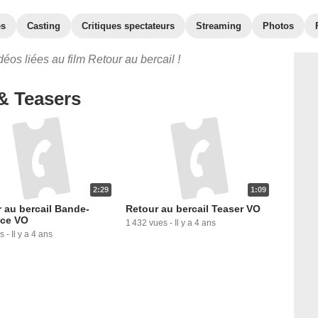
es
Casting
Critiques spectateurs
Streaming
Photos
éos liées au film Retour au bercail !
& Teasers
2:29
1:09
 au bercail Bande-
Retour au bercail Teaser VO
ce VO
1 432 vues
-
Il y a 4 ans
s
-
Il y a 4 ans