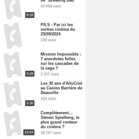
de "Breaking Bad"
42 896 vues
9:18
PILS - Par ici les
sorties cinéma du
25/09/2024
240 vues
Mission Impossible :
7 anecdotes folles
sur les cascades de
la saga ?
5:28
2 357 vues
Les 30 ans d'AlloCiné
au Casino Barrière de
Deauville
334 vues
2:30
Complètement…
Steven Spielberg, le
plus grand conteur
du cinéma ?
12:04
38 797 vues