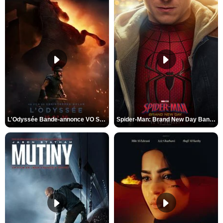
L'Odyssée Bande-annonce VO STFR
Spider-Man: Brand New Day Bande-annonce VO STFR