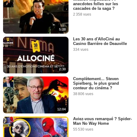
anecdotes folles sur les
cascades de la saga ?
2 358 vues
5:28
Les 30 ans d'AlloCiné au
Casino Barrière de Deauville
334 vues
2:30
Complètement… Steven
Spielberg, le plus grand
conteur du cinéma ?
38 806 vues
12:04
Aviez-vous remarqué ? Spider-
Man No Way Home
55 530 vues