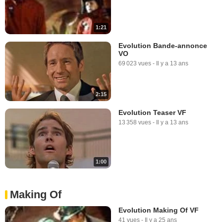
1:21
Evolution Bande-annonce
VO
69 023 vues
-
Il y a 13 ans
2:15
Evolution Teaser VF
13 358 vues
-
Il y a 13 ans
1:00
Making Of
Evolution Making Of VF
41 vues
-
Il y a 25 ans