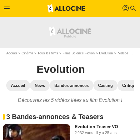
profil
menu
search
Accueil
Cinéma
Tous les films
Films Science Fiction
Evolution
Vidéos du film Evolution
Evolution
Accueil
News
Bandes-annonces
Casting
Critiques
Découvrez les 5 vidéos liées au film Evolution !
3 Bandes-annonces & Teasers
Evolution Teaser VO
2 932 vues
-
Il y a 25 ans