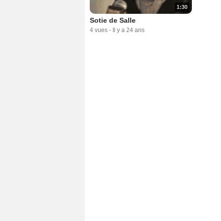
1:30
Sotie de Salle
4 vues
-
Il y a 24 ans