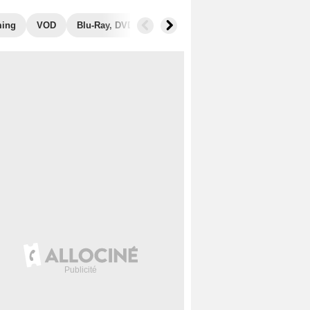
ming
VOD
Blu-Ray, DVD
Photos
Secrets de tournage