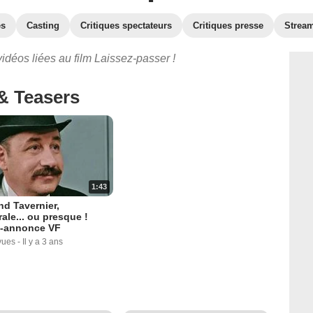
es
Casting
Critiques spectateurs
Critiques presse
Strea
idéos liées au film Laissez-passer !
& Teasers
1:43
nd Tavernier,
rale... ou presque !
-annonce VF
vues
-
Il y a 3 ans