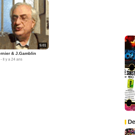
5:01
rnier & J.Gamblin
-
Il y a 24 ans
De