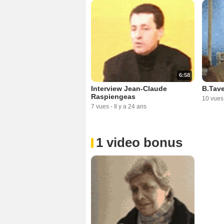
6:58
Interview Jean-Claude
B.Tave
Raspiengeas
10 vues
7 vues
-
Il y a 24 ans
1 video bonus