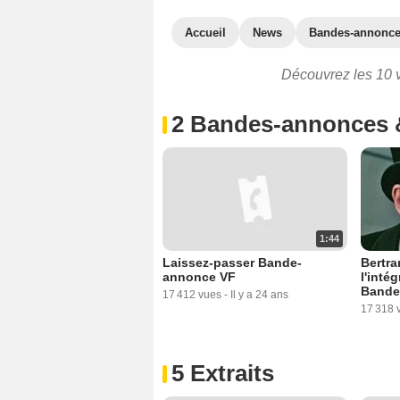
Accueil
News
Bandes-annonc
Découvrez les 10 v
2 Bandes-annonces 
1:44
Laissez-passer Bande-
Bertra
annonce VF
l'intég
Bande
17 412 vues
-
Il y a 24 ans
17 318 
5 Extraits