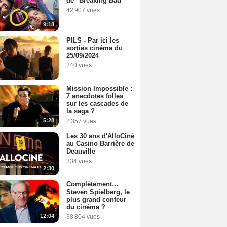
de "Breaking Bad"
42 907 vues
9:18
PILS - Par ici les
sorties cinéma du
25/09/2024
240 vues
Mission Impossible :
7 anecdotes folles
sur les cascades de
la saga ?
5:28
2 357 vues
Les 30 ans d'AlloCiné
au Casino Barrière de
Deauville
334 vues
2:30
Complètement…
Steven Spielberg, le
plus grand conteur
du cinéma ?
12:04
38 804 vues