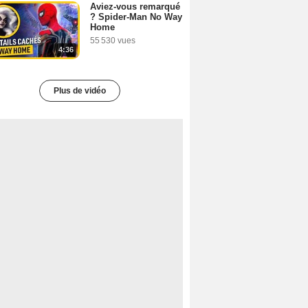
Aviez-vous remarqué
? Spider-Man No Way
Home
55 530 vues
4:36
Plus de vidéo