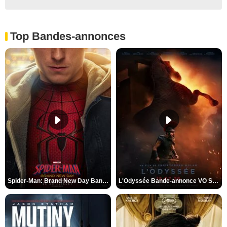
Top Bandes-annonces
Spider-Man: Brand New Day Bande-annonce VO STFR
L'Odyssée Bande-annonce VO STFR