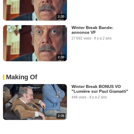
2:30
Winter Break Bande-
annonce VF
27 692 vues
-
Il y a 2 ans
2:30
Making Of
Winter Break BONUS VO
"Lumière sur Paul Giamatti"
446 vues
-
Il y a 2 ans
2:35