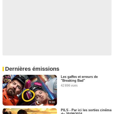
Dernières émissions
Les gaffes et erreurs de
"Breaking Bad"
42 896 vues
9:18
PILS - Par ici les sorties cinéma
du 25/09/2024