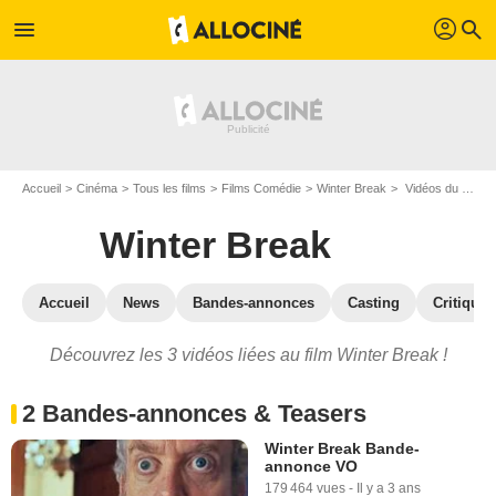
profil
menu
search
Accueil
Cinéma
Tous les films
Films Comédie
Winter Break
Vidéos du film Winter Break
Winter Break
Accueil
News
Bandes-annonces
Casting
Critiques
Découvrez les 3 vidéos liées au film Winter Break !
2 Bandes-annonces & Teasers
Winter Break Bande-
annonce VO
179 464 vues
-
Il y a 3 ans