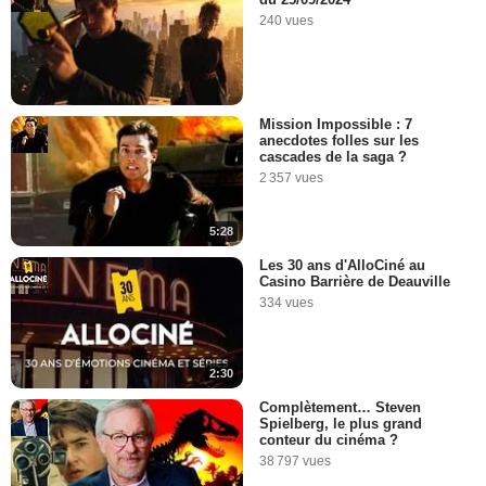
240 vues
Mission Impossible : 7
anecdotes folles sur les
cascades de la saga ?
2 357 vues
5:28
Les 30 ans d'AlloCiné au
Casino Barrière de Deauville
334 vues
2:30
Complètement… Steven
Spielberg, le plus grand
conteur du cinéma ?
38 797 vues