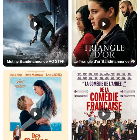
Mutiny Bande-annonce VO STFR
Le Triangle d'or Bande-annonce VF