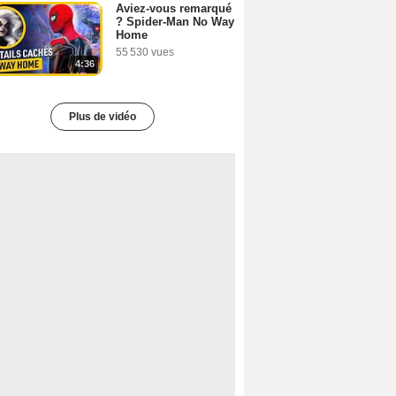
Aviez-vous remarqué
? Spider-Man No Way
Home
55 530 vues
4:36
Plus de vidéo