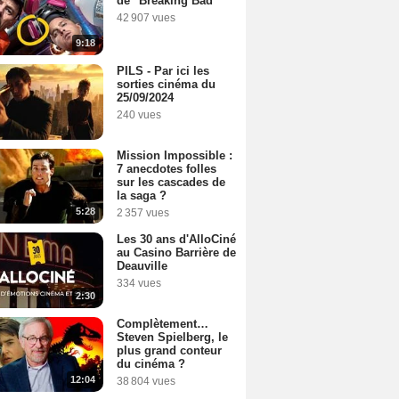
de "Breaking Bad"
42 907 vues
9:18
PILS - Par ici les
sorties cinéma du
25/09/2024
240 vues
Mission Impossible :
7 anecdotes folles
sur les cascades de
la saga ?
5:28
2 357 vues
Les 30 ans d'AlloCiné
au Casino Barrière de
Deauville
334 vues
2:30
Complètement…
Steven Spielberg, le
plus grand conteur
du cinéma ?
12:04
38 804 vues