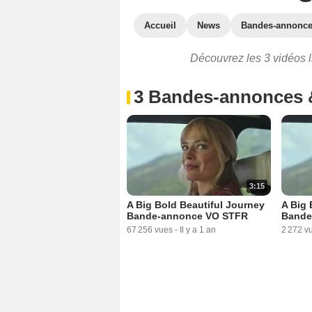
Accueil
News
Bandes-annonc
Découvrez les 3 vidéos li
3 Bandes-annonces 
3:15
A Big Bold Beautiful Journey
A Big 
Bande-annonce VO STFR
Bande
67 256 vues
-
Il y a 1 an
2 272 v