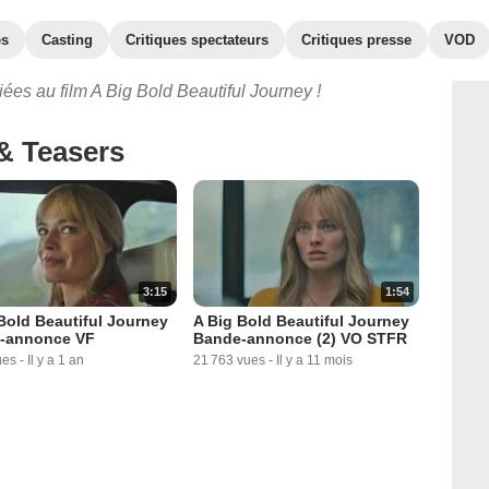
es
Casting
Critiques spectateurs
Critiques presse
VOD
ées au film A Big Bold Beautiful Journey !
& Teasers
3:15
1:54
Bold Beautiful Journey
A Big Bold Beautiful Journey
-annonce VF
Bande-annonce (2) VO STFR
ues
-
Il y a 1 an
21 763 vues
-
Il y a 11 mois