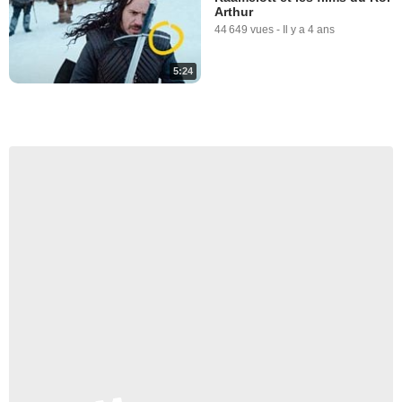
Arthur
44 649 vues
-
Il y a 4 ans
5:24