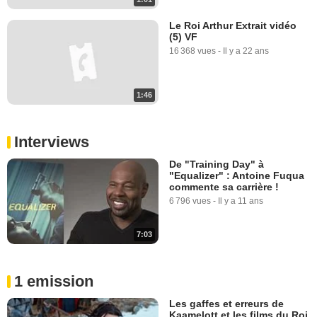
Le Roi Arthur Extrait vidéo
(5) VF
16 368 vues
-
Il y a 22 ans
1:46
Interviews
De "Training Day" à
"Equalizer" : Antoine Fuqua
commente sa carrière !
6 796 vues
-
Il y a 11 ans
7:03
1 emission
Les gaffes et erreurs de
Kaamelott et les films du Roi