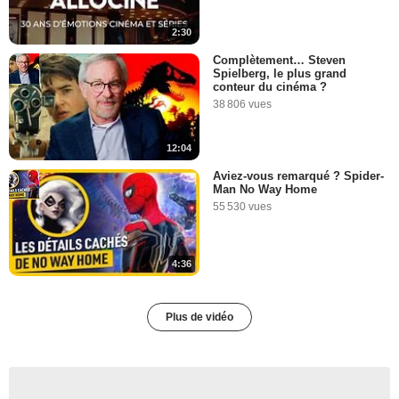
2:30
Complètement… Steven
Spielberg, le plus grand
conteur du cinéma ?
38 806 vues
12:04
Aviez-vous remarqué ? Spider-
Man No Way Home
55 530 vues
4:36
Plus de vidéo