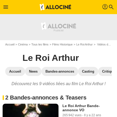
profil
menu
search
Accueil
Cinéma
Tous les films
Films Historique
Le Roi Arthur
Vidéos du film Le Roi Arthur
Le Roi Arthur
Accueil
News
Bandes-annonces
Casting
Critiques
Découvrez les 9 vidéos liées au film Le Roi Arthur !
2 Bandes-annonces & Teasers
Le Roi Arthur Bande-
annonce VO
265 942 vues
-
Il y a 22 ans