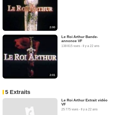
2:00
Le Roi Arthur Bande-
annonce VF
138 815 vues
-
Il y a 22 ans
2:01
5 Extraits
Le Roi Arthur Extrait vidéo
VF
25 775 vues
-
Il y a 22 ans