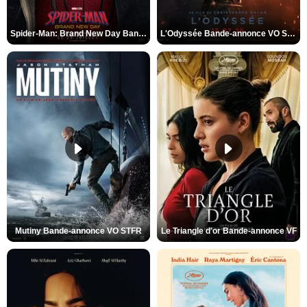
Spider-Man: Brand New Day Bande-annonce VO STFR
L'Odyssée Bande-annonce VO STFR
Mutiny Bande-annonce VO STFR
Le Triangle d'or Bande-annonce VF