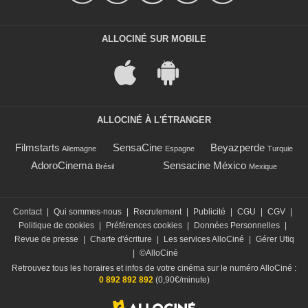
ALLOCINÉ SUR MOBILE
ALLOCINÉ À L'ÉTRANGER
Filmstarts
SensaCine
Beyazperde
Allemagne
Espagne
Turquie
AdoroCinema
Sensacine México
Brésil
Mexique
Contact
|
Qui sommes-nous
|
Recrutement
|
Publicité
|
CGU
|
CGV
|
Politique de cookies
|
Préférences cookies
|
Données Personnelles
|
Revue de presse
|
Charte d'écriture
|
Les services AlloCiné
|
Gérer Utiq
|
©AlloCiné
Retrouvez tous les horaires et infos de votre cinéma sur le numéro AlloCiné :
0 892 892 892
(0,90€/minute)