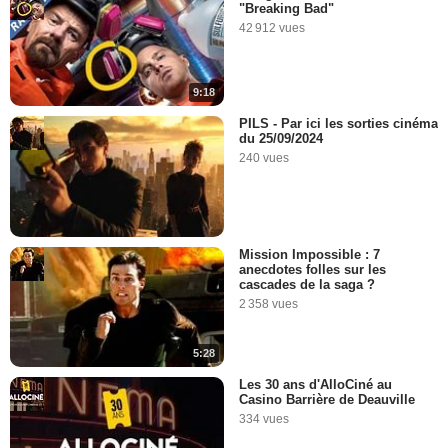
"Breaking Bad"
42 912 vues
9:18
PILS - Par ici les sorties cinéma
du 25/09/2024
240 vues
Mission Impossible : 7
anecdotes folles sur les
cascades de la saga ?
2 358 vues
5:28
Les 30 ans d'AlloCiné au
Casino Barrière de Deauville
334 vues