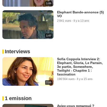
1:05
Elephant Bande-annonce (5)
VO
2 841 vues
-
Il y a 13 ans
1:07
Interviews
Sofia Coppola Interview 2:
Elephant, Gloria, Le Parrain,
3e partie, Somewhere,
Twilight - Chapitre 1 :
fascination
196 564 vues
-
Il y a 15 ans
7:55
1 emission
Aviez-vous remarqué ?