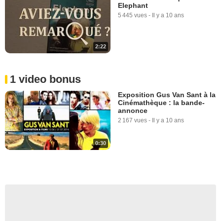
Elephant
5 445 vues
-
Il y a 10 ans
2:22
1 video bonus
Exposition Gus Van Sant à la
Cinémathèque : la bande-
annonce
2 167 vues
-
Il y a 10 ans
0:30