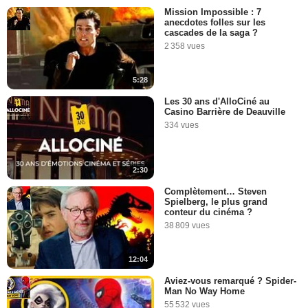
Mission Impossible : 7
anecdotes folles sur les
cascades de la saga ?
2 358 vues
5:28
Les 30 ans d'AlloCiné au
Casino Barrière de Deauville
334 vues
2:30
Complètement… Steven
Spielberg, le plus grand
conteur du cinéma ?
38 809 vues
12:04
Aviez-vous remarqué ? Spider-
Man No Way Home
55 532 vues