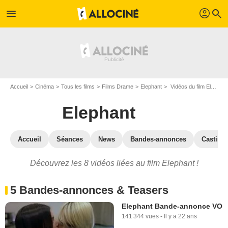
profil
menu
search
Accueil
Cinéma
Tous les films
Films Drame
Elephant
Vidéos du film Elephant
Elephant
Accueil
Séances
News
Bandes-annonces
Casting
Découvrez les 8 vidéos liées au film Elephant !
5 Bandes-annonces & Teasers
Elephant Bande-annonce VO
141 344 vues
-
Il y a 22 ans