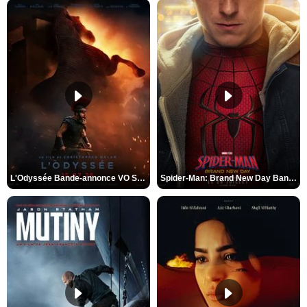
L'Odyssée Bande-annonce VO STFR
Spider-Man: Brand New Day Bande-annonce VO STFR