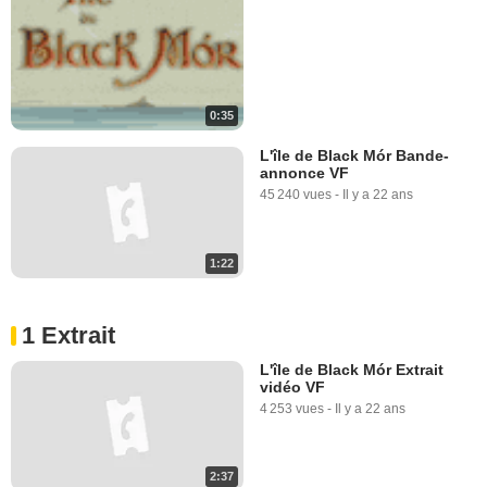
0:35
L'île de Black Mór Bande-
annonce VF
45 240 vues
-
Il y a 22 ans
1:22
1 Extrait
L'île de Black Mór Extrait
vidéo VF
4 253 vues
-
Il y a 22 ans
2:37