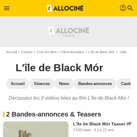
profil
menu
search
Accueil
Cinéma
Tous les films
Films Animation
L'île de Black Mór
Vidéos du film L'île de Black Mór
L'île de Black Mór
Accueil
Séances
News
Bandes-annonces
Casting
Découvrez les 3 vidéos liées au film L'île de Black Mór !
2 Bandes-annonces & Teasers
L'île de Black Mór Teaser VF
2 560 vues
-
Il y a 22 ans