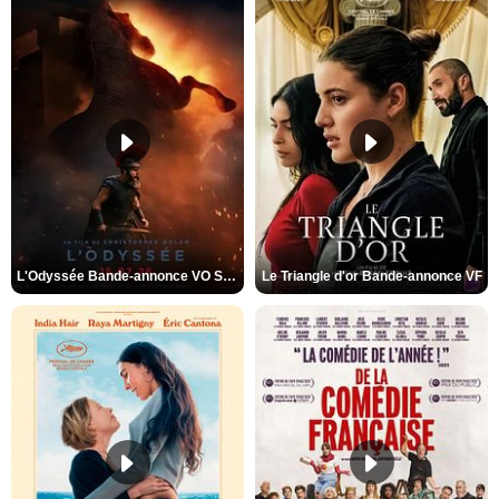
L'Odyssée Bande-annonce VO STFR
Le Triangle d'or Bande-annonce VF