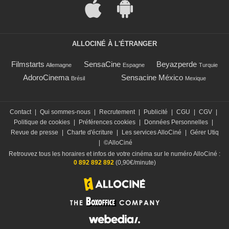
ALLOCINÉ À L'ÉTRANGER
Filmstarts
SensaCine
Beyazperde
Allemagne
Espagne
Turquie
AdoroCinema
Sensacine México
Brésil
Mexique
Contact
|
Qui sommes-nous
|
Recrutement
|
Publicité
|
CGU
|
CGV
|
Politique de cookies
|
Préférences cookies
|
Données Personnelles
|
Revue de presse
|
Charte d'écriture
|
Les services AlloCiné
|
Gérer Utiq
|
©AlloCiné
Retrouvez tous les horaires et infos de votre cinéma sur le numéro AlloCiné :
0 892 892 892
(0,90€/minute)