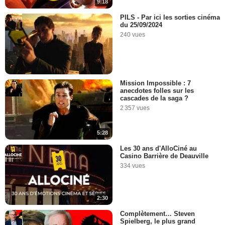
9:18
PILS - Par ici les sorties cinéma
du 25/09/2024
240 vues
Mission Impossible : 7
anecdotes folles sur les
cascades de la saga ?
2 357 vues
5:28
Les 30 ans d'AlloCiné au
Casino Barrière de Deauville
334 vues
2:30
Complètement… Steven
Spielberg, le plus grand