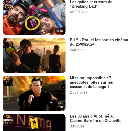
Les gaffes et erreurs de
"Breaking Bad"
42 907 vues
9:18
PILS - Par ici les sorties cinéma
du 25/09/2024
240 vues
Mission Impossible : 7
anecdotes folles sur les
cascades de la saga ?
2 357 vues
5:28
Les 30 ans d'AlloCiné au
Casino Barrière de Deauville
334 vues