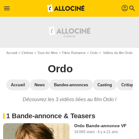
profil
menu
search
Accueil
Cinéma
Tous les films
Films Romance
Ordo
Vidéos du film Ordo
Ordo
Accueil
News
Bandes-annonces
Casting
Critiques
Découvrez les 3 vidéos liées au film Ordo !
1 Bande-annonce & Teasers
Ordo Bande-annonce VF
16 065 vues
-
Il y a 21 ans