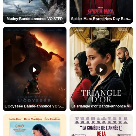
Mutiny Bande-annonce VO STFR
Spider-Man: Brand New Day Bande-annonce VO STFR
L'Odyssée Bande-annonce VO STFR
Le Triangle d'or Bande-annonce VF