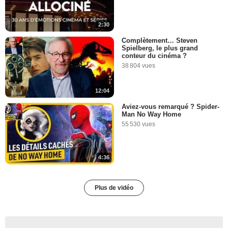
2:30
Complètement… Steven
Spielberg, le plus grand
conteur du cinéma ?
38 804 vues
12:04
Aviez-vous remarqué ? Spider-
Man No Way Home
55 530 vues
4:36
Plus de vidéo