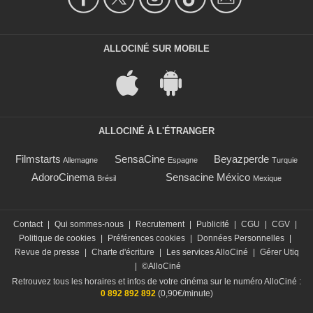
ALLOCINÉ SUR MOBILE
ALLOCINÉ À L'ÉTRANGER
Filmstarts
SensaCine
Beyazperde
Allemagne
Espagne
Turquie
AdoroCinema
Sensacine México
Brésil
Mexique
Contact
|
Qui sommes-nous
|
Recrutement
|
Publicité
|
CGU
|
CGV
|
Politique de cookies
|
Préférences cookies
|
Données Personnelles
|
Revue de presse
|
Charte d'écriture
|
Les services AlloCiné
|
Gérer Utiq
|
©AlloCiné
Retrouvez tous les horaires et infos de votre cinéma sur le numéro AlloCiné :
0 892 892 892
(0,90€/minute)