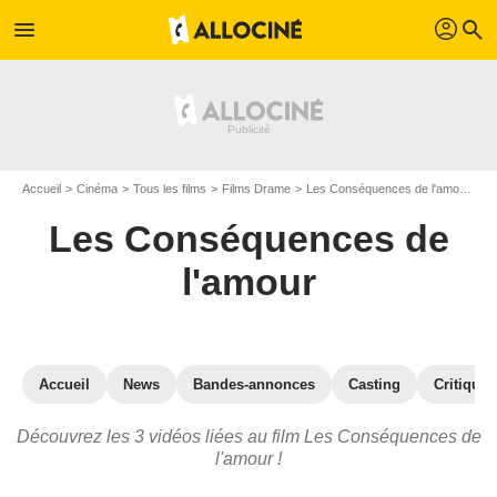
profil
menu
search
Accueil
Cinéma
Tous les films
Films Drame
Les Conséquences de l'amour
V
Les Conséquences de
l'amour
Accueil
News
Bandes-annonces
Casting
Critiques
Découvrez les 3 vidéos liées au film Les Conséquences de
l'amour !