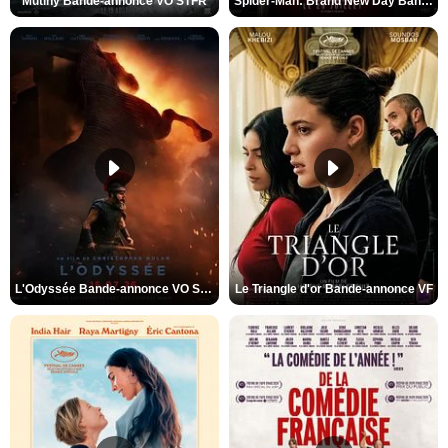
Mutiny Bande-annonce VO STFR
Spider-Man: Brand New Day Bande-annonce VO STFR
L'Odyssée Bande-annonce VO STFR
Le Triangle d'or Bande-annonce VF