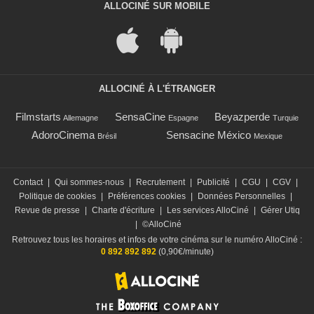
ALLOCINÉ SUR MOBILE
ALLOCINÉ À L'ÉTRANGER
Filmstarts
SensaCine
Beyazperde
Allemagne
Espagne
Turquie
AdoroCinema
Sensacine México
Brésil
Mexique
Contact
|
Qui sommes-nous
|
Recrutement
|
Publicité
|
CGU
|
CGV
|
Politique de cookies
|
Préférences cookies
|
Données Personnelles
|
Revue de presse
|
Charte d'écriture
|
Les services AlloCiné
|
Gérer Utiq
|
©AlloCiné
Retrouvez tous les horaires et infos de votre cinéma sur le numéro AlloCiné :
0 892 892 892
(0,90€/minute)