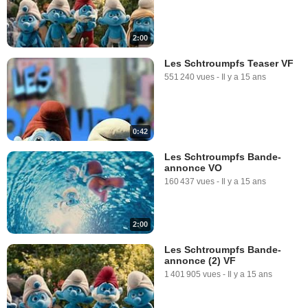
2:00
Les Schtroumpfs Teaser VF
551 240 vues
-
Il y a 15 ans
0:42
Les Schtroumpfs Bande-
annonce VO
160 437 vues
-
Il y a 15 ans
2:00
Les Schtroumpfs Bande-
annonce (2) VF
1 401 905 vues
-
Il y a 15 ans