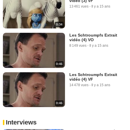
vidéo (3) VF
13 461 vues
-
Il y a 15 ans
0:34
Les Schtroumpfs Extrait
vidéo (4) VO
8 149 vues
-
Il y a 15 ans
0:46
Les Schtroumpfs Extrait
vidéo (4) VF
14 478 vues
-
Il y a 15 ans
0:46
Interviews