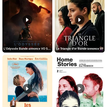
L'Odyssée Bande-annonce VO STFR
Le Triangle d'or Bande-annonce VF