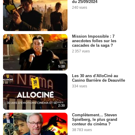
du 25/09/2024
240 vues
Mission Impossible : 7
anecdotes folles sur les
cascades de la saga ?
2 357 vues
5:28
Les 30 ans d'AlloCiné au
Casino Barrière de Deauville
334 vues
2:30
Complètement… Steven
Spielberg, le plus grand
conteur du cinéma ?
38 783 vues