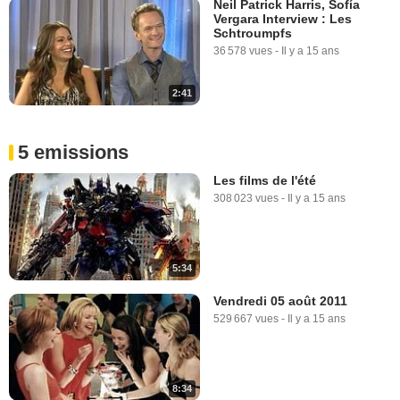
Neil Patrick Harris, Sofía
Vergara Interview : Les
Schtroumpfs
36 578 vues
-
Il y a 15 ans
2:41
5 emissions
Les films de l'été
308 023 vues
-
Il y a 15 ans
5:34
Vendredi 05 août 2011
529 667 vues
-
Il y a 15 ans
8:34