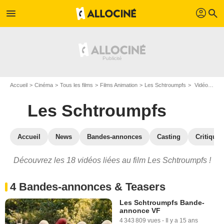
profil
menu
search
Accueil
Cinéma
Tous les films
Films Animation
Les Schtroumpfs
Vidéos du film Les Schtroumpfs
Les Schtroumpfs
Accueil
News
Bandes-annonces
Casting
Critiques
Découvrez les 18 vidéos liées au film Les Schtroumpfs !
4 Bandes-annonces & Teasers
Les Schtroumpfs Bande-
annonce VF
4 343 809 vues
-
Il y a 15 ans