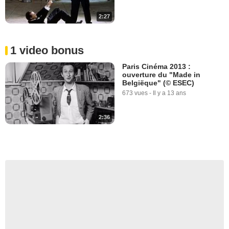
2:27
1 video bonus
Paris Cinéma 2013 :
ouverture du "Made in
Belgiëque" (© ESEC)
673 vues
-
Il y a 13 ans
2:36