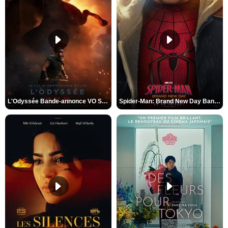
L'Odyssée Bande-annonce VO STFR
Spider-Man: Brand New Day Bande-annonce VO STFR