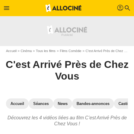
profil
menu
search
Accueil
Cinéma
Tous les films
Films Comédie
C'est Arrivé Près de Chez Vous
C'est Arrivé Près de Chez
Vous
Accueil
Séances
News
Bandes-annonces
Casting
Découvrez les 4 vidéos liées au film C'est Arrivé Près de
Chez Vous !