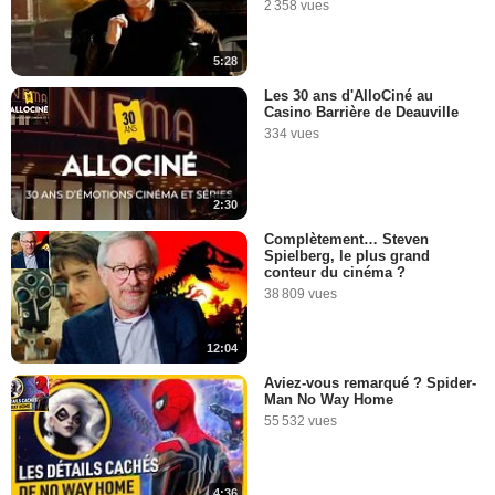
2 358 vues
5:28
Les 30 ans d'AlloCiné au
Casino Barrière de Deauville
334 vues
2:30
Complètement… Steven
Spielberg, le plus grand
conteur du cinéma ?
38 809 vues
12:04
Aviez-vous remarqué ? Spider-
Man No Way Home
55 532 vues
4:36