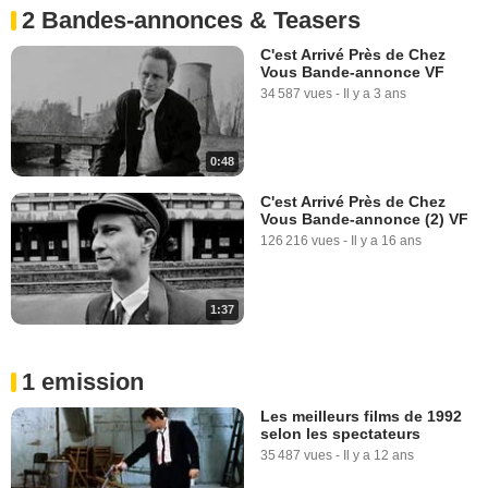
2 Bandes-annonces & Teasers
C'est Arrivé Près de Chez
Vous Bande-annonce VF
34 587 vues
-
Il y a 3 ans
0:48
C'est Arrivé Près de Chez
Vous Bande-annonce (2) VF
126 216 vues
-
Il y a 16 ans
1:37
1 emission
Les meilleurs films de 1992
selon les spectateurs
35 487 vues
-
Il y a 12 ans