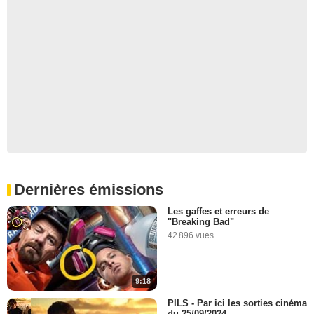
Dernières émissions
Les gaffes et erreurs de
"Breaking Bad"
42 896 vues
9:18
PILS - Par ici les sorties cinéma
du 25/09/2024