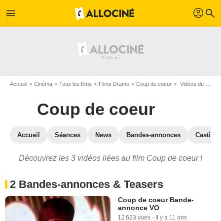
profil
menu
search
Accueil
Cinéma
Tous les films
Films Drame
Coup de coeur
Vidéos du film Coup de coeur
Coup de coeur
Accueil
Séances
News
Bandes-annonces
Casting
Découvrez les 3 vidéos liées au film Coup de coeur !
2 Bandes-annonces & Teasers
Coup de coeur Bande-
annonce VO
12 623 vues
-
Il y a 11 ans