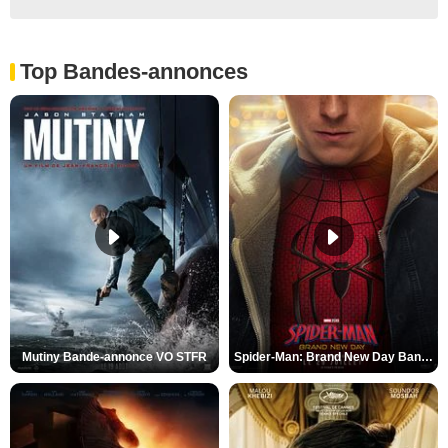
Top Bandes-annonces
Mutiny Bande-annonce VO STFR
Spider-Man: Brand New Day Bande-annonce VO STFR