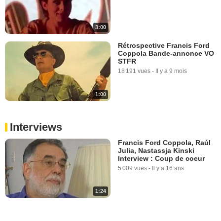
3:00
Rétrospective Francis Ford
Coppola Bande-annonce VO
STFR
18 191 vues
-
Il y a 9 mois
1:00
Interviews
Francis Ford Coppola, Raúl
Julia, Nastassja Kinski
Interview : Coup de coeur
5 009 vues
-
Il y a 16 ans
1:24