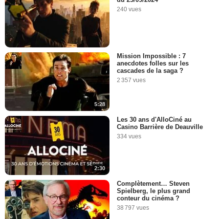
240 vues
Mission Impossible : 7
anecdotes folles sur les
cascades de la saga ?
2 357 vues
5:28
Les 30 ans d'AlloCiné au
Casino Barrière de Deauville
334 vues
2:30
Complètement… Steven
Spielberg, le plus grand
conteur du cinéma ?
38 797 vues