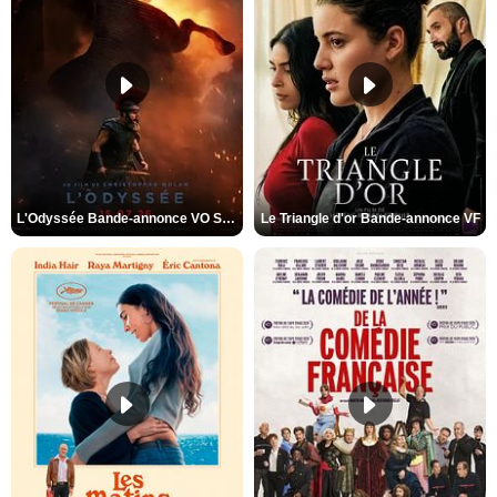
L'Odyssée Bande-annonce VO STFR
Le Triangle d'or Bande-annonce VF